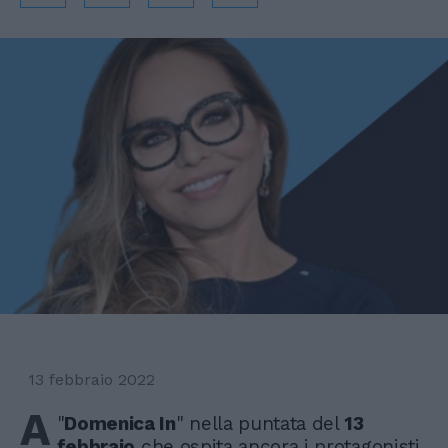
13 febbraio 2022
A
"
Domenica In
" nella puntata del
13
febbraio
che ospita ancora i protagonisti