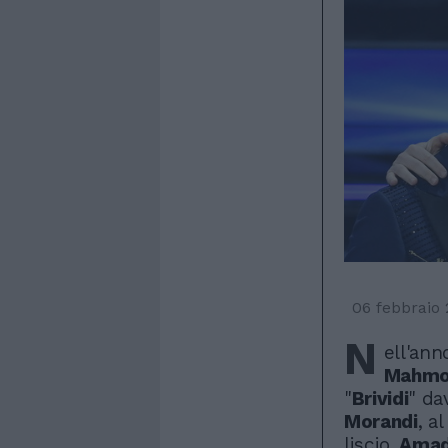
06 febbraio
N
ell'ann
Mahmo
"
Brividi
" dav
Morandi
, a
liscio.
Ama