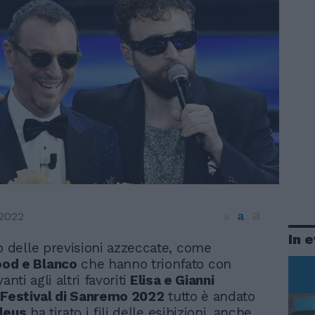
a
a
 2022
a
In 
o delle previsioni azzeccate, come
od e Blanco
che hanno trionfato con
anti agli altri favoriti
Elisa e Gianni
l
Festival di Sanremo 2022
tutto è andato
deus
ha tirato i fili delle esibizioni, anche