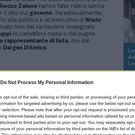
 Checco Zalone
hanno fatto ridere senza
 il dito sul
governo
. Paradossalmente,
io alla politica e all'esecutivo di
Mario
rivato non dal cantautore impegnato
uppi
in canottiera rossa o dal pugno
a rappresentante di lista
, ma dal
to
Dargen D'Amico
.
Le
da
Rudy Giuliani a Come States?
Le
Trump, Meloni e la strategia
americana
-
Do Not Process My Personal Information
Se ho problemi con la Rai
to opt-out of the sale, sharing to third parties, or processing of your per
ti chiamo, valanga Ferilli
formation for targeted advertising by us, please use the below opt-out s
a Sanremo col figlio di
r selection. Please note that after your opt-out request is processed y
Amadeus
eing interest-based ads based on personal information utilized by us or
disclosed to third parties prior to your opt-out. You may separately opt-
losure of your personal information by third parties on the IAB’s list of