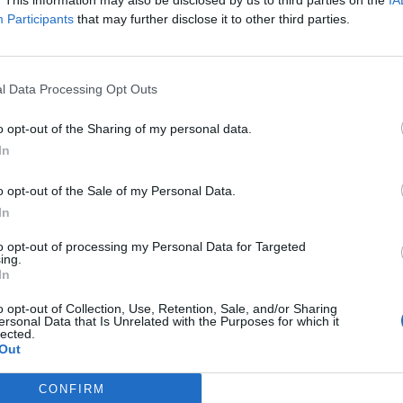
. This information may also be disclosed by us to third parties on the
IA
Participants
that may further disclose it to other third parties.
 occhialuto cantante di "
Dove si balla
" già
ra aveva dimostrato di non avere peli sulla
l Data Processing Opt Outs
do ha detto ad Amadeus di essere stato
metterlo in scaletta dopo i
Maneskin
. Poi
o opt-out of the Sharing of my personal data.
a ha scatenato la polemica sul televoto:
In
 una
votazione
seria. Non come per
il
della Repubblica
".
o opt-out of the Sale of my Personal Data.
In
to opt-out of processing my Personal Data for Targeted
ing.
In
o opt-out of Collection, Use, Retention, Sale, and/or Sharing
Mahmood e Blanco
ersonal Data that Is Unrelated with the Purposes for which it
lected.
trionfano al Festival di
Out
Sanremo 2022
CONFIRM