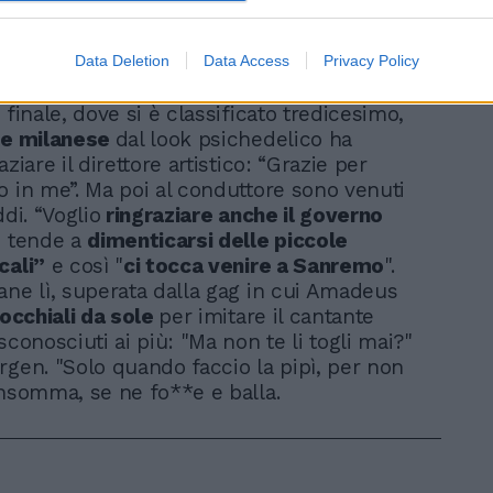
Data Deletion
Data Access
Privacy Policy
 finale, dove si è classificato tredicesimo,
e milanese
dal look psichedelico ha
aziare il direttore artistico: “Grazie per
o in me”. Ma poi al conduttore sono venuti
ddi. “Voglio
ringraziare anche il governo
 tende a
dimenticarsi delle piccole
cali”
e così "
ci tocca venire a Sanremo
".
ane lì, superata dalla gag in cui Amadeus
occhiali da sole
per imitare il cantante
sconosciuti ai più: "Ma non te li togli mai?"
rgen. "Solo quando faccio la pipì, per non
Insomma, se ne fo**e e balla.