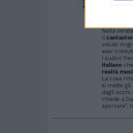
Nella serata
il
cantautor
voluto ringr
aver credut
i sudori fre
italiano
che
realtà musi
La cosa rim
si mette gli
dagli occhi 
chiede a Da
sporcare". 