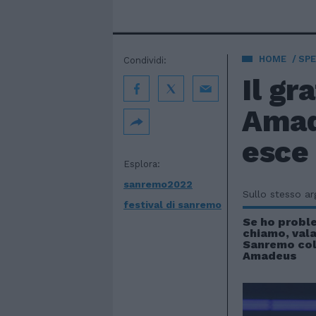
HOME
SPE
Condividi:
Il gr
Amad
esce
Esplora:
sanremo2022
Sullo stesso a
festival di sanremo
Se ho proble
chiamo, vala
Sanremo col 
Amadeus