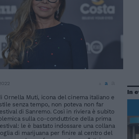
a
a
2022
a
In 
di Ornella Muti, icona del cinema italiano e
stile senza tempo, non poteva non far
stival di Sanremo. Così in riviera è subito
olemica sulla co-conduttrice della prima
estival: le è bastato indossare una collana
oglia di marijuana per finire al centro del