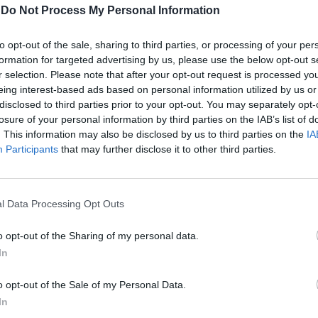
-
Do Not Process My Personal Information
one internazionale, senza contare le
ioni a cui sono sottoposte alcune
in particolare la comunità omosessuale,
to opt-out of the sale, sharing to third parties, or processing of your per
formation for targeted advertising by us, please use the below opt-out s
Anche qui, senza scomporsi e sempre con
r selection. Please note that after your opt-out request is processed y
forza data anche dalla sua pacatezza,
eing interest-based ads based on personal information utilized by us or
ua posizione: «Ho una mamma russa, tanti
disclosed to third parties prior to your opt-out. You may separately opt-
ussi, mi è stata offerta questa possibilità
losure of your personal information by third parties on the IAB’s list of
o. Le cose politiche sono sempre le più
. This information may also be disclosed by us to third parties on the
IA
 io non ragiono su quello, ma sul fatto che
Participants
that may further disclose it to other third parties.
o amata in Russia. Vivo di questo, è il mio
 mi occupo di politica né me ne sono mai
 se poi questa cosa diventa un problema
l Data Processing Opt Outs
ecidere». Più dura, invece, sul fronte dei
 discriminazioni contro i gay in Russia mi
o opt-out of the Sharing of my personal data.
 molto, credo che nessuno debba essere
In
o. Mi sembra che sia palese come la
uando ho 14 anni ho sempre avuto amici,
o opt-out of the Sale of my Personal Data.
persone che mi aiutano omosessuali, è un
In
ovo anche assurdo dover affrontare».