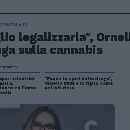
TTACOLI & TV
io legalizzarla", Ornel
ga sulla cannabis
rgomento:
quotazioni dei
"Fanno lo spot della droga",
Elisa,
Ornella Muti e la figlia Naike
lanco ed Emma
nella bufera
voriti