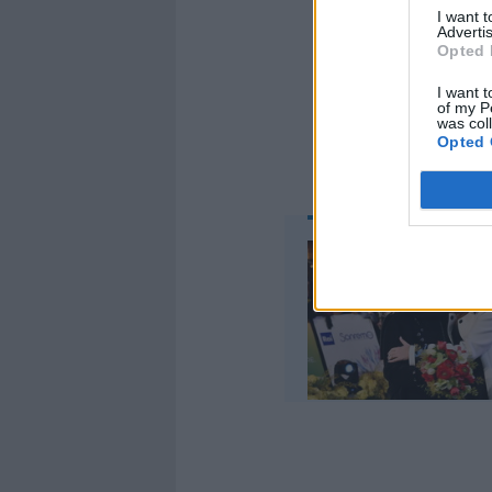
I want 
Advertis
Opted 
I want t
of my P
was col
Opted 