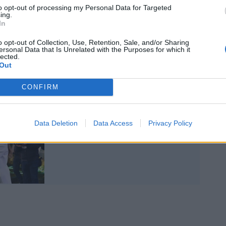
to opt-out of processing my Personal Data for Targeted
ing.
In
o opt-out of Collection, Use, Retention, Sale, and/or Sharing
ersonal Data that Is Unrelated with the Purposes for which it
lected.
Out
CONFIRM
Margherita Carducci, da
Data Deletion
Data Access
Privacy Policy
Roma Nord a Sanremo
con la Rettore