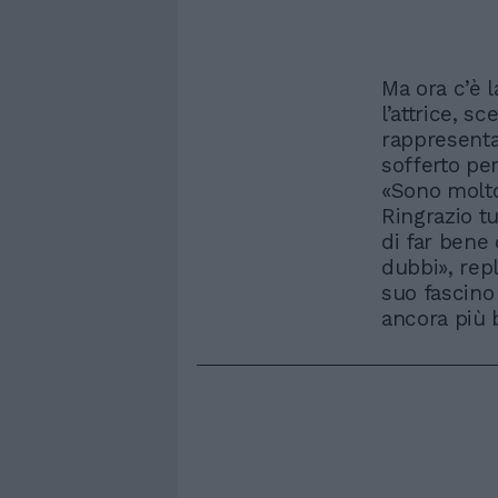
Ma ora c’è l
l’attrice, s
rappresenta
sofferto pe
«Sono molto
Ringrazio tu
di far bene
dubbi», rep
suo fascino 
ancora più b