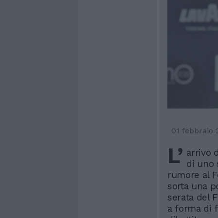
01 febbraio 
L’
arrivo 
di uno 
rumore al Fe
sorta una p
serata del F
a forma di f