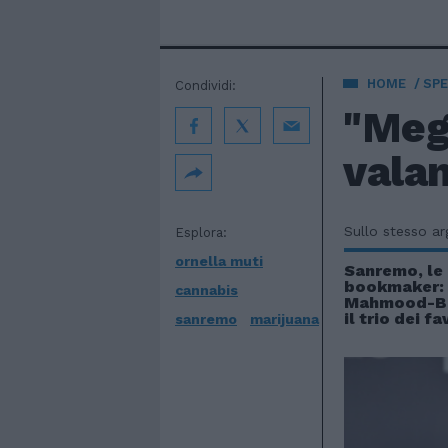
HOME
SPE
Condividi:
"Megl
valan
Sullo stesso a
Esplora:
ornella muti
Sanremo, le 
bookmaker: 
cannabis
Mahmood-B
il trio dei fa
sanremo
marijuana