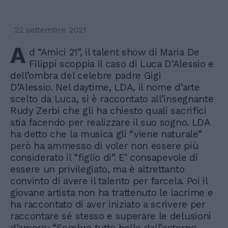
22 settembre 2021
A
d “Amici 21”, il talent show di Maria De
Filippi scoppia il caso di Luca D’Alessio e
dell’ombra del celebre padre Gigi
D’Alessio. Nel daytime, LDA, il nome d’arte
scelto da Luca, si è raccontato all’insegnante
Rudy Zerbi che gli ha chiesto quali sacrifici
stia facendo per realizzare il suo sogno. LDA
ha detto che la musica gli “viene naturale”
però ha ammesso di voler non essere più
considerato il “figlio di”. E’ consapevole di
essere un privilegiato, ma è altrettanto
convinto di avere il talento per farcela. Poi il
giovane artista non ha trattenuto le lacrime e
ha raccontato di aver iniziato a scrivere per
raccontare sé stesso e superare le delusioni
d’amore: “Sembra tutto bello dall’esterno,