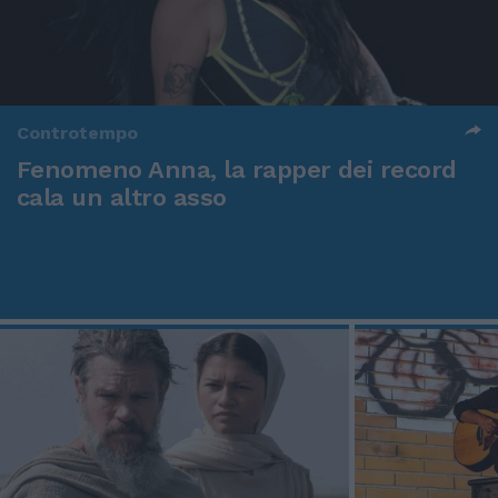
Controtempo
Fenomeno Anna, la rapper dei record
cala un altro asso