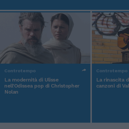
Controtempo
Controtempo
La modernità di Ulisse
La rinascita 
nell'Odissea pop di Christopher
canzoni di Va
Nolan