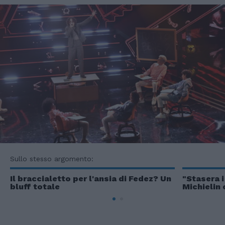
Sullo stesso argomento:
Il braccialetto per l'ansia di Fedez? Un
"Stasera i 
bluff totale
Michielin 