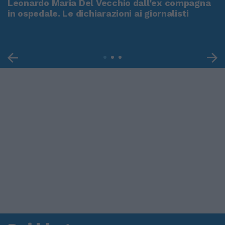
Leonardo Maria Del Vecchio dall'ex compagna
in ospedale. Le dichiarazioni ai giornalisti