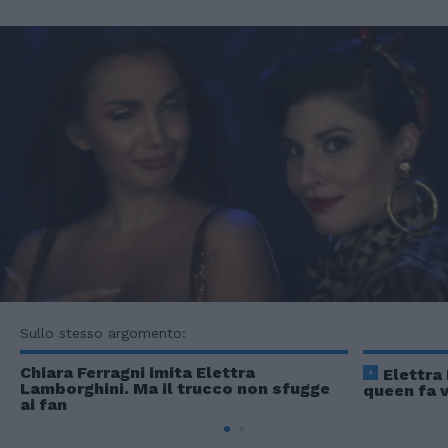
Sullo stesso argomento:
Chiara Ferragni imita Elettra
Elettra
Lamborghini. Ma il trucco non sfugge
queen fa 
ai fan