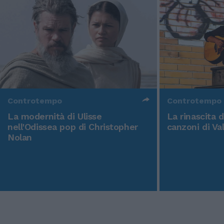
Controtempo
Controtempo
La modernità di Ulisse
La rinascita 
nell'Odissea pop di Christopher
canzoni di Va
Nolan