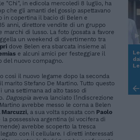
le "Chi", in edicola mercoledì 8 luglio, ha
oop che gli amanti del gossip aspettavano
in copertina il bacio di Belen e
35 anni, direttore vendite di un gruppo
 marchi di lusso. La foto (posata a favore
ggella un weekend di divertimento tra
pri
dove Belen era sbarcata insieme al
Le
emias
e alcuni amici per festeggiare il
da
 del nuovo compagno.
Rudy Giuliani a Come States?
Le
Trump, Meloni e la strategia
ato così il nuovo legame dopo la seconda
americana
il marito Stefano De Martino. Tutto questo
i una settimana ad alto tasso di
o.
Dagospia
aveva lanciato l'indiscrezione
Martino avrebbe messo le corna a Belen
a Marcuzzi
, a sua volta sposata con
Paolo
e la possessiva argentina (si vocifera di
mende) avrebbe scoperto la tresca
legato con il cellulare. I diretti interessati