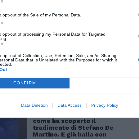
In
 non chirurgica, e suo malgrado, è il fiore
o dei settimanali di cronaca rosa. In un
o opt-out of the Sale of my Personal Data.
opolizzato l'attenzione per il clamoroso
In
ta immortalata con l'ex fidanzato
Andrea
 privee di un ristorante di Milano, ha
to opt-out of processing my Personal Data for Targeted
ing.
ue sofferenze sul lago di Como, ha
In
n'intervista in cui dichiarava di "non avere
a per chi promette e non mantiene" e ha
o opt-out of Collection, Use, Retention, Sale, and/or Sharing
ersonal Data that Is Unrelated with the Purposes for which it
 quel di Capri.
lected.
Out
CONFIRM
Data Deletion
Data Access
Privacy Policy
Video su questo argomento
Belen Rodriguez, ecco
come ha scoperto il
tradimento di Stefano De
Martino. E già balla con