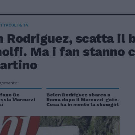
TTACOLI & TV
 Rodriguez, scatta il 
olfi. Ma i fan stanno 
artino
rgomento:
efano De
Belen Rodriguez sbarca a
essia Marcuzzi
Roma dopo il Marcuzzi-gate.
sì
Cosa ha in mente la showgirl