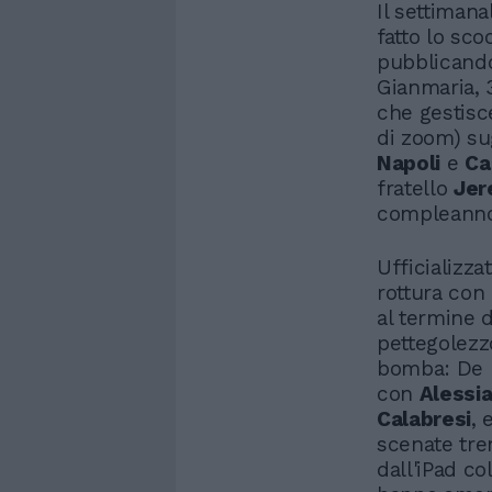
Il settimana
fatto lo sc
pubblicando 
Gianmaria, 
che gestisce
di zoom) su
Napoli
e
Ca
fratello
Jer
compleanno
Ufficializz
rottura con 
al termine d
pettegolezz
bomba: De 
con
Alessi
Calabresi
, 
scenate tre
dall'iPad col