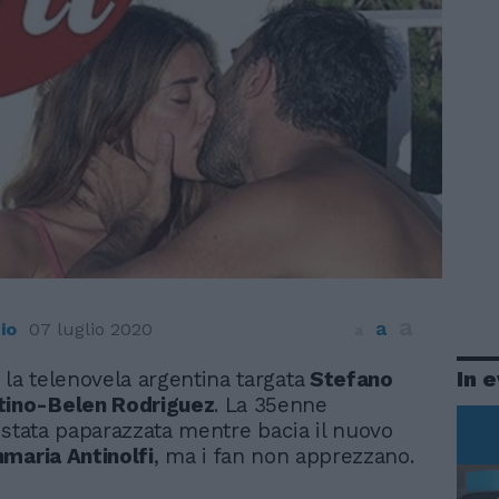
a
a
io
07 luglio 2020
a
In 
 la telenovela argentina targata
Stefano
tino-Belen Rodriguez
. La 35enne
 stata paparazzata mentre bacia il nuovo
nmaria Antinolfi
, ma i fan non apprezzano.