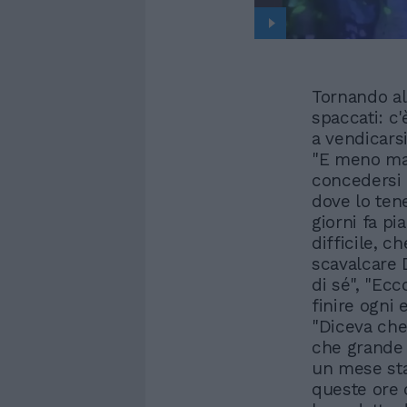
Tornando all
spaccati: c
a vendicarsi
"E meno mal
concedersi 
dove lo ten
giorni fa p
difficile, c
scavalcare D
di sé", "Ecc
finire ogni
"Diceva che
che grande
un mese sta 
queste ore 