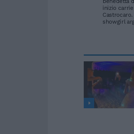
benedetta d
inizio carri
Castrocaro. 
showgirl ar