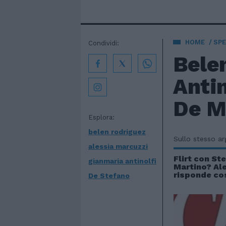
HOME
SPE
Condividi:
Belen
Antin
De M
Esplora:
belen rodriguez
Sullo stesso a
alessia marcuzzi
Flirt con St
gianmaria antinolfi
Martino? Al
risponde co
De Stefano