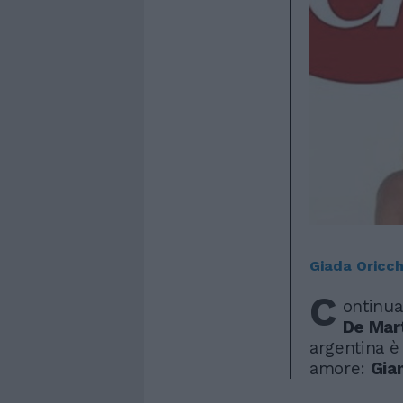
Giada Oricch
C
ontinua
De Mar
argentina è
amore:
Gia