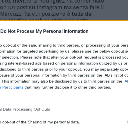
tito, mentre la Rodriguez ha confermato
 con un post su Instagram ma senza fare il
Marcuzzi (la cui posizione è tutta da
 De Martino sarebbe stata una notte
 tempi dell'
Isola dei Famosi
di due anni fa
-
Do Not Process My Personal Information
tatura nata da un equivoco?).
to opt-out of the sale, sharing to third parties, or processing of your per
settimanale "
Chi
" ci sono le foto di De
formation for targeted advertising by us, please use the below opt-out s
barca con la neo single
Mariana Rodriguez
,
r selection. Please note that after your opt-out request is processed y
bacio o abbraccio, sembra che fosse
eing interest-based ads based on personal information utilized by us or
n amico comune. Vedremo. In verità sono
disclosed to third parties prior to your opt-out. You may separately opt-
 rincorrono le voci di un De Martino
losure of your personal information by third parties on the IAB’s list of
giante" da sempre e poco incline alla
. This information may also be disclosed by us to third parties on the
IA
 non sono mai usciti scatti
Participants
that may further disclose it to other third parties.
nti. Quindi o non è vero o è molto bravo
 beccare preferendo far parlare di sé
 lavoro (ottimi gli ascolti di "
Made in Sud
"
l Data Processing Opt Outs
onostante il cambio di giorno) piuttosto
opertine di gossip. Al contrario di Belen
o opt-out of the Sharing of my personal data.
a" della sua bellezza, curata in maniera