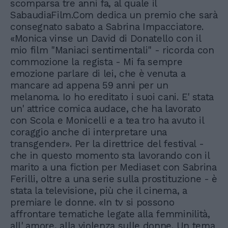
scomparsa tre anni fa, al quale il
SabaudiaFilm.Com dedica un premio che sarà
consegnato sabato a Sabrina Impacciatore.
«Monica vinse un David di Donatello con il
mio film "Maniaci sentimentali" - ricorda con
commozione la regista - Mi fa sempre
emozione parlare di lei, che è venuta a
mancare ad appena 59 anni per un
melanoma. Io ho ereditato i suoi cani. E' stata
un' attrice comica audace, che ha lavorato
con Scola e Monicelli e a tea tro ha avuto il
coraggio anche di interpretare una
transgender». Per la direttrice del festival -
che in questo momento sta lavorando con il
marito a una fiction per Mediaset con Sabrina
Ferilli, oltre a una serie sulla prostituzione - è
stata la televisione, più che il cinema, a
premiare le donne. «In tv si possono
affrontare tematiche legate alla femminilità,
all' amore, alla violenza sulle donne. Un tema