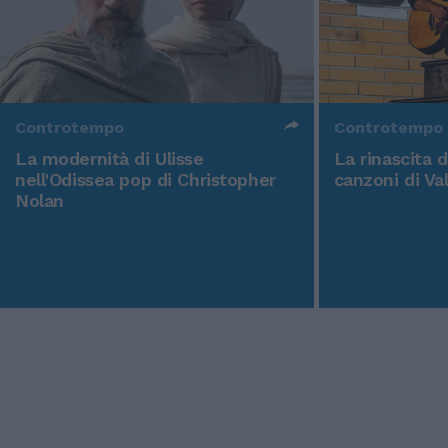
Controtempo
Controtempo
La modernità di Ulisse
La rinascita 
nell'Odissea pop di Christopher
canzoni di Va
Nolan