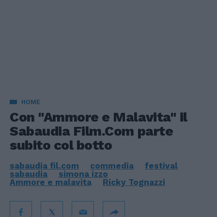
HOME
Con "Ammore e Malavita" il
Sabaudia Film.Com parte
subito col botto
sabaudia fil.com
commedia
festival
sabaudia
simona izzo
Ammore e malavita
Ricky Tognazzi