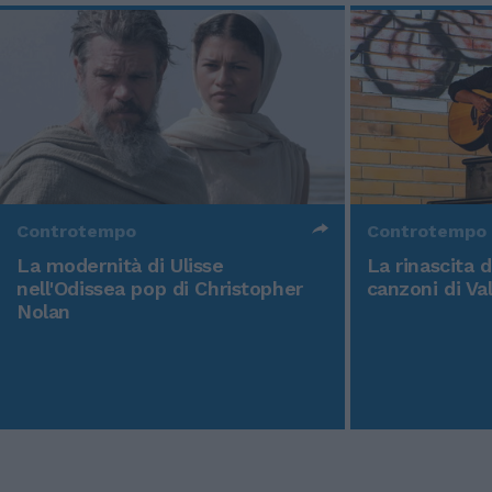
Controtempo
Controtempo
La modernità di Ulisse
La rinascita 
nell'Odissea pop di Christopher
canzoni di Va
Nolan