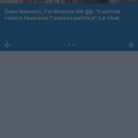
Caso Ranucci, l'ordinanza del gip: "Lavitola
voleva favorirne l'ascesa politica". Le chat