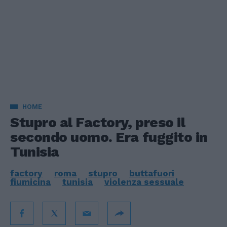
HOME
Stupro al Factory, preso il
secondo uomo. Era fuggito in
Tunisia
factory
roma
stupro
buttafuori
fiumicina
tunisia
violenza sessuale