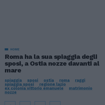
HOME
Roma ha la sua spiaggia degli
sposi, a Ostia nozze davanti al
mare
spiaggia
sposi
ostia
roma
raggi
spiaggia sposi
regione lazio
ex colonia vittorio emanuele
matrimonio
nozze