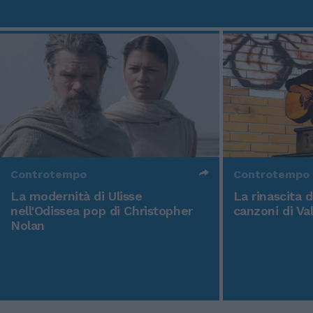
Controtempo
Controtempo
La modernità di Ulisse
La rinascita 
nell'Odissea pop di Christopher
canzoni di Va
Nolan