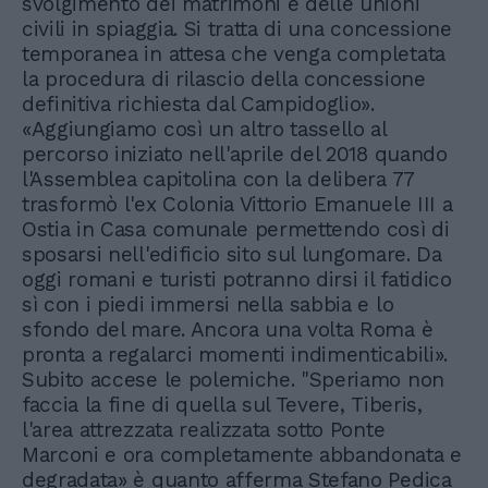
svolgimento dei matrimoni e delle unioni
civili in spiaggia. Si tratta di una concessione
temporanea in attesa che venga completata
la procedura di rilascio della concessione
definitiva richiesta dal Campidoglio».
«Aggiungiamo così un altro tassello al
percorso iniziato nell'aprile del 2018 quando
l'Assemblea capitolina con la delibera 77
trasformò l'ex Colonia Vittorio Emanuele III a
Ostia in Casa comunale permettendo così di
sposarsi nell'edificio sito sul lungomare. Da
oggi romani e turisti potranno dirsi il fatidico
sì con i piedi immersi nella sabbia e lo
sfondo del mare. Ancora una volta Roma è
pronta a regalarci momenti indimenticabili».
Subito accese le polemiche. "Speriamo non
faccia la fine di quella sul Tevere, Tiberis,
l'area attrezzata realizzata sotto Ponte
Marconi e ora completamente abbandonata e
degradata» è quanto afferma Stefano Pedica