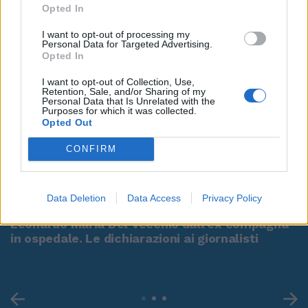
Opted In
I want to opt-out of processing my
Personal Data for Targeted Advertising.
Opted In
I want to opt-out of Collection, Use,
Retention, Sale, and/or Sharing of my
Personal Data that Is Unrelated with the
Purposes for which it was collected.
Opted Out
CONFIRM
00:00
01:16
Data Deletion
Data Access
Privacy Policy
Leonardo Maria Del Vecchio dall'ex compagna
in ospedale. Le dichiarazioni ai giornalisti