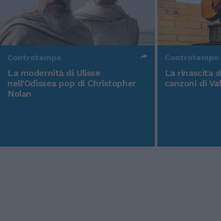
Controtempo
Controtempo
La modernità di Ulisse
La rinascita 
nell'Odissea pop di Christopher
canzoni di Va
Nolan