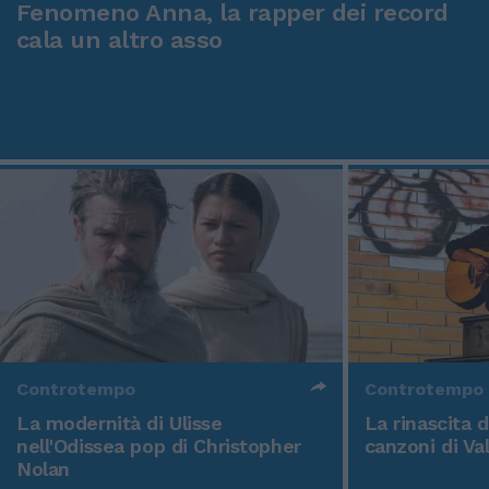
Fenomeno Anna, la rapper dei record
cala un altro asso
Controtempo
Controtempo
La modernità di Ulisse
La rinascita 
nell'Odissea pop di Christopher
canzoni di Va
Nolan