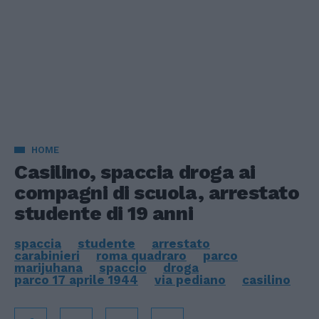
HOME
Casilino, spaccia droga ai
compagni di scuola, arrestato
studente di 19 anni
spaccia
studente
arrestato
carabinieri
roma quadraro
parco
marijuhana
spaccio
droga
parco 17 aprile 1944
via pediano
casilino