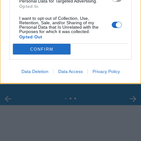
Personal Data for Targeted Advertising.
Opted In
I want to opt-out of Collection, Use,
Retention, Sale, and/or Sharing of my
Personal Data that Is Unrelated with the
Purposes for which it was collected.
Opted Out
00:00
01:16
CONFIRM
Leonardo Maria Del Vecchio dall'ex compagna
in ospedale. Le dichiarazioni ai giornalisti
Data Deletion
Data Access
Privacy Policy