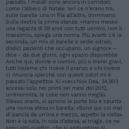
passato. I malati sono ancora in corridoio
come l'albero di Natale. Ieri ce n'erano tre,
sulle barelle una in fila all'altra, dormivano.
Sulla destra la prima stanza: «Hanno messo
una ragazza di 28 anni con tutti uomini, non il
massimo», spiega una nonna. Più avanti c'è la
seconda, un mix di barelle e sedie sdraio,
dodici pazienti che occupano, un signore –
dice - da due giorni, ogni spazio disponibile.
Anche qui, donne e uomini, più o meno gravi,
tutti insieme chi riceve il pranzo e chi invece
ci rinuncia «perché con questi odori mi è
passato l'appetito». Al «vecchio» Dea, 34.903
accessi solo nei primi sei mesi del 2012,
un'enormità, le cose non vanno meglio.
Stesso orario, si aprono le porte blu e spunta
una nonna stesa in barella: «Sono qui col mal
di pancia da un'ora e mezzo, aspetto la visita».
Non è la sola, in sala d'attesa, al triage, ce ne
sono altri quattro, che si aggiungono ai