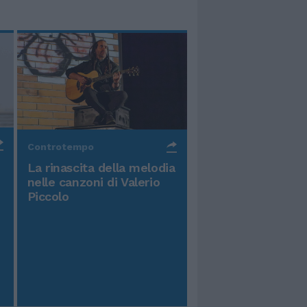
Controtempo
La rinascita della melodia
nelle canzoni di Valerio
Piccolo