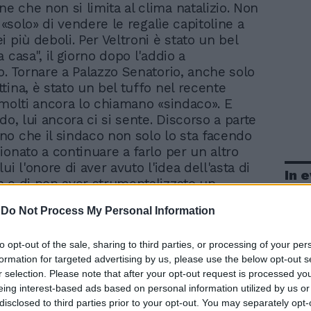
ne che non si limita al clima natalizio. Non
o «solo» di vendere le regalìe capitoline a
 più deboli. Per Veltroni è stato un bel
 casa", il giorno dopo l'addio a
o. Tornare a Palazzo Senatorio, anche solo
tina, è stato un bel tuffo nel recente
 molti ancora lo chiamano «sindaco». E
do, lui ancora ci si sente. Discorso a parte
o che il sindaco non solo lo sta facendo
ionato a continuare a farlo per un altro
ui l'onore di aver avuto l'idea dell'asta di
In 
 e di non aver strumentalizzato un
osì profondo da parte
-
Do Not Process My Personal Information
strazione, chiamando al suo fianco
roni. Una bella pagina, quella scritta ieri in
to opt-out of the sale, sharing to third parties, or processing of your per
 E se Veltroni ha lasciato la fascia
formation for targeted advertising by us, please use the below opt-out s
r creare il Pd e dare vita a un nuovo
r selection. Please note that after your opt-out request is processed y
itico per il centrosinistra, non è escluso
eing interest-based ads based on personal information utilized by us or
so destino sia riservato per Alemanno. Del
disclosed to third parties prior to your opt-out. You may separately opt-