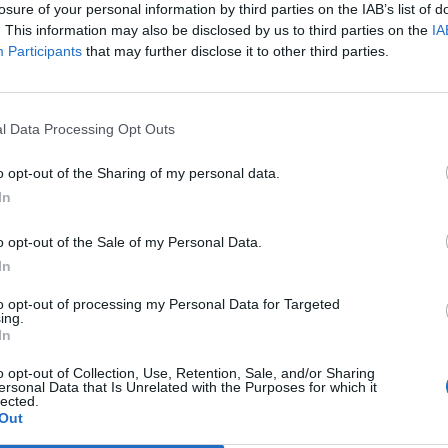
hanno già in comune il fatto di essere stati
losure of your personal information by third parties on the IAB’s list of
ci. E, in cuor loro, di restarlo per sempre.
. This information may also be disclosed by us to third parties on the
IA
Participants
that may further disclose it to other third parties.
Le
da
Rudy Giuliani a Come States?
Le
l Data Processing Opt Outs
Trump, Meloni e la strategia
americana
o opt-out of the Sharing of my personal data.
In
o opt-out of the Sale of my Personal Data.
In
to opt-out of processing my Personal Data for Targeted
ing.
In
o opt-out of Collection, Use, Retention, Sale, and/or Sharing
ersonal Data that Is Unrelated with the Purposes for which it
lected.
Out