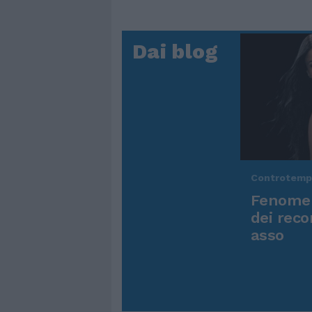
Dai blog
Controtem
Fenomen
dei reco
asso