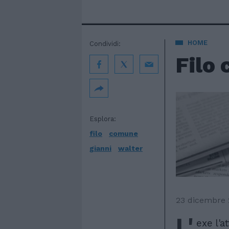
HOME
Condividi:
Filo 
Esplora:
filo
comune
gianni
walter
23 dicembre 
L'
exe l'a