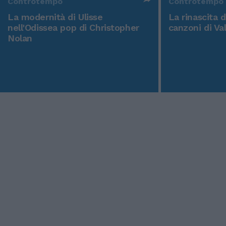
Controtempo
Controtempo
La modernità di Ulisse
La rinascita 
nell'Odissea pop di Christopher
canzoni di Va
Nolan