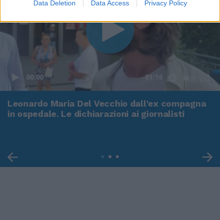
Data Deletion
Data Access
Privacy Policy
00:00
01:16
Leonardo Maria Del Vecchio dall'ex compagna
in ospedale. Le dichiarazioni ai giornalisti