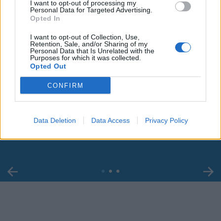
I want to opt-out of processing my
Personal Data for Targeted Advertising.
Opted In
I want to opt-out of Collection, Use,
Retention, Sale, and/or Sharing of my
Personal Data that Is Unrelated with the
Purposes for which it was collected.
Opted Out
CONFIRM
00:00
01:16
Leonardo Maria Del Vecchio dall'ex compagna
Data Deletion
Data Access
Privacy Policy
in ospedale. Le dichiarazioni ai giornalisti