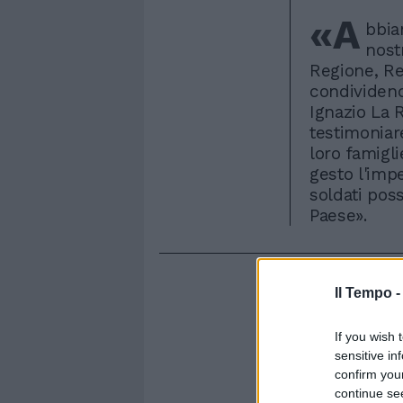
«A
bbia
nost
Regione, Re
condividend
Ignazio La 
testimoniare
loro famigl
gesto l'imp
soldati pos
Paese».
Il Tempo 
If you wish 
sensitive in
confirm you
continue se