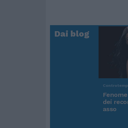
Dai blog
Controtem
Fenomen
dei reco
asso