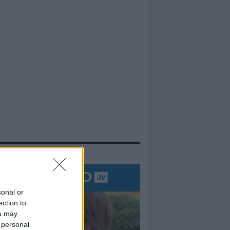
evidenza
sonal or
ection to
ou may
 personal