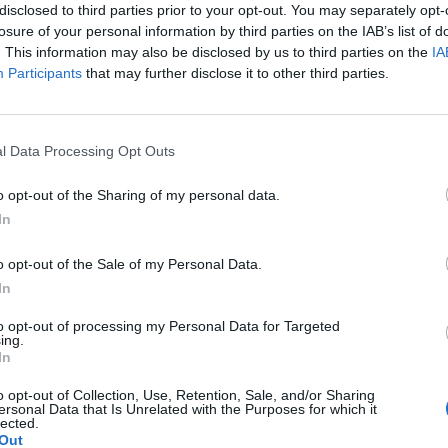
disclosed to third parties prior to your opt-out. You may separately opt-
losure of your personal information by third parties on the IAB’s list of
. This information may also be disclosed by us to third parties on the
IA
Participants
that may further disclose it to other third parties.
Le
da
l Data Processing Opt Outs
Rudy Giuliani a Come States?
Le
Trump, Meloni e la strategia
o opt-out of the Sharing of my personal data.
americana
In
o opt-out of the Sale of my Personal Data.
In
to opt-out of processing my Personal Data for Targeted
ing.
In
o opt-out of Collection, Use, Retention, Sale, and/or Sharing
ersonal Data that Is Unrelated with the Purposes for which it
lected.
Out