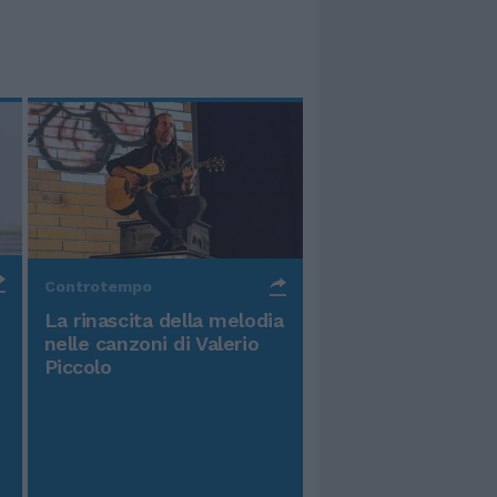
Controtempo
La rinascita della melodia
nelle canzoni di Valerio
Piccolo