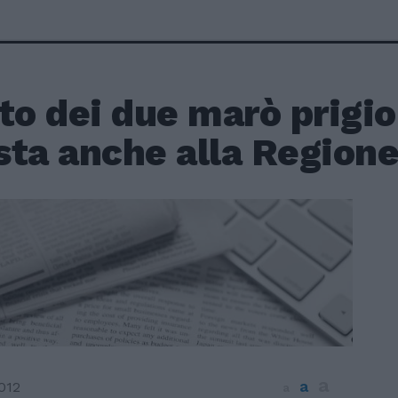
to dei due marò prigion
sta anche alla Region
a
a
012
a