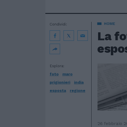
HOME
Condividi:
La fo
espo
Esplora:
foto
maro
prigionieri
india
esposta
regione
26 febbraio 2