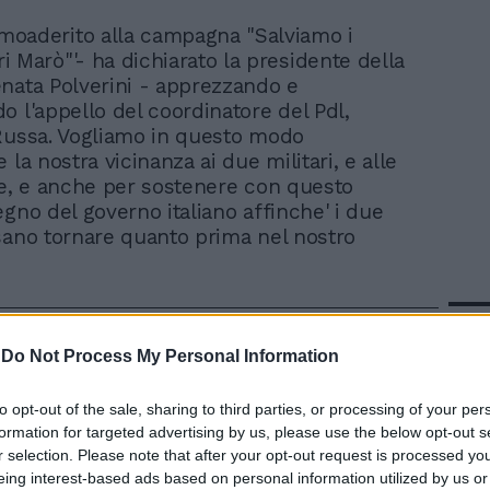
moaderito alla campagna "Salviamo i
ri Marò"'- ha dichiarato la presidente della
nata Polverini - apprezzando e
o l'appello del coordinatore del Pdl,
Russa. Vogliamo in questo modo
 la nostra vicinanza ai due militari, e alle
ie, e anche per sostenere con questo
egno del governo italiano affinche' i due
sano tornare quanto prima nel nostro
In 
-
Do Not Process My Personal Information
to opt-out of the sale, sharing to third parties, or processing of your per
formation for targeted advertising by us, please use the below opt-out s
r selection. Please note that after your opt-out request is processed y
eing interest-based ads based on personal information utilized by us or