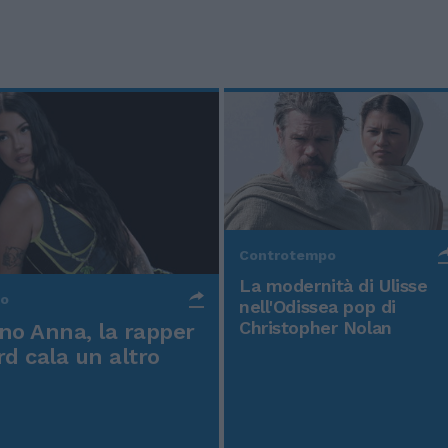
Controtempo
La modernità di Ulisse
po
nell'Odissea pop di
Christopher Nolan
o Anna, la rapper
rd cala un altro