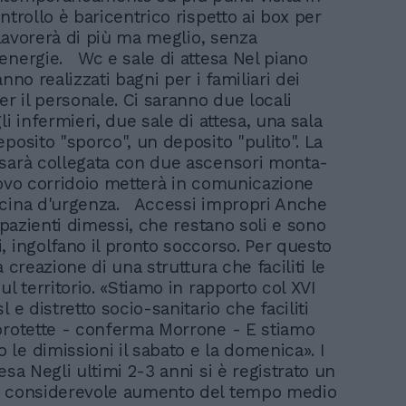
ntrollo è baricentrico rispetto ai box per
i lavorerà di più ma meglio, senza
energie. Wc e sale di attesa Nel piano
anno realizzati bagni per i familiari dei
er il personale. Ci saranno due locali
li infermieri, due sale di attesa, una sala
eposito "sporco", un deposito "pulito". La
sarà collegata con due ascensori monta-
uovo corridoio metterà in comunicazione
icina d'urgenza. Accessi impropri Anche
i pazienti dimessi, che restano soli e sono
, ingolfano il pronto soccorso. Per questo
a creazione di una struttura che faciliti le
ul territorio. «Stiamo in rapporto col XVI
l e distretto socio-sanitario che faciliti
protette - conferma Morrone - E stiamo
le dimissioni il sabato e la domenica». I
esa Negli ultimi 2-3 anni si è registrato un
o considerevole aumento del tempo medio