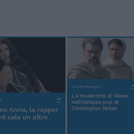
Controtempo
La modernità di Ulisse
po
nell'Odissea pop di
Christopher Nolan
o Anna, la rapper
rd cala un altro