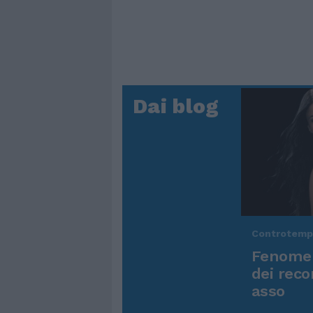
Dai blog
Controtem
Fenomen
dei reco
asso