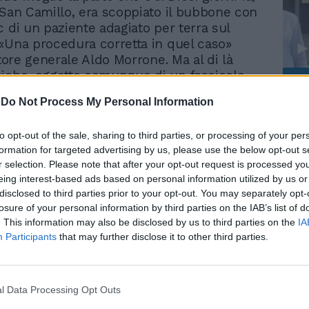
 San Camillo, era scoppiato il bubbone con
c di un paziente adagiato per terra sul
«Una procedura corretta in quel caso»
ttore generale Aldo Morrone. Ma al di là
iche, oggetto comunque di un fascicolo
Le
a e dell'invio dei Nas - che ieri sono
da
-
Do Not Process My Personal Information
seconda volta al San Camillo Forlanini - i
Rudy Giuliani a Come States?
Le
a "sofferenza" di spazi e personale nella
Trump, Meloni e la strategia
to opt-out of the sale, sharing to third parties, or processing of your per
e azienda ospedaliera romana ci sono.
americana
formation for targeted advertising by us, please use the below opt-out s
ma, la deliberazione 0255 del 20
r selection. Please note that after your opt-out request is processed y
giorni fa, che ammette «la grave difficoltà
eing interest-based ads based on personal information utilized by us or
le», causata anche da una degenza media
disclosed to third parties prior to your opt-out. You may separately opt-
eriore di 1-2 punti alla media regionale» e
losure of your personal information by third parties on the IAB’s list of
 impropri». Nello stesso documento si
. This information may also be disclosed by us to third parties on the
IA
progetto preliminare» per il
Participants
that may further disclose it to other third parties.
nto del pronto soccorso». Il progetto però
all'emergenza alla ribalta. «È di agosto -
e - con la campagna "il San Camillo
l Data Processing Opt Outs
persone"». Il progetto dell'architetto