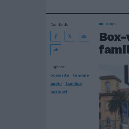
HOME
Condividi:
Box-v
famil
Esplora:
boxvisita
tendine
bagni
familiari
pazienti