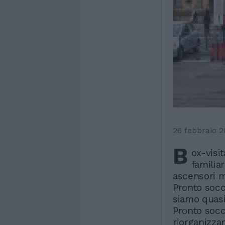
26 febbraio 2
B
ox-visi
familiar
ascensori m
Pronto socc
siamo quasi.
Pronto socc
riorganizzan