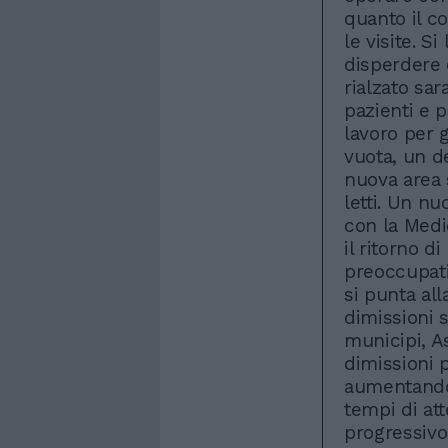
quanto il co
le visite. S
disperdere 
rialzato sar
pazienti e p
lavoro per g
vuota, un d
nuova area 
letti. Un n
con la Med
il ritorno d
preoccupati
si punta all
dimissioni s
municipi, As
dimissioni 
aumentando 
tempi di att
progressiv