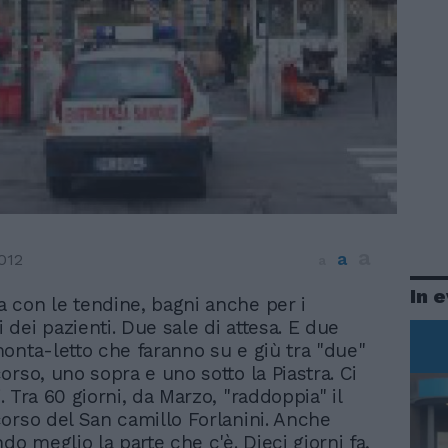
a
a
012
a
In 
ta con le tendine, bagni anche per i
i dei pazienti. Due sale di attesa. E due
onta-letto che faranno su e giù tra "due"
orso, uno sopra e uno sotto la Piastra. Ci
 Tra 60 giorni, da Marzo, "raddoppia" il
orso del San camillo Forlanini. Anche
do meglio la parte che c'è. Dieci giorni fa,