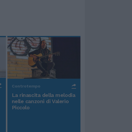
Controtempo
La rinascita della melodia
nelle canzoni di Valerio
Piccolo