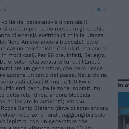
a
a
012
a
 «città dei panorami» è diventata il
 di un comprensorio messo in ginocchio
nza di energia elettrica (4 mila le utenze
del Nord Aniene ancora bloccate), oltre
nicazioni telefoniche (cellulari, ma anche
 in molti casi). Per 96 ore, infatti, Bellegra
 buio: solo nella serata di lunedì l'Enel è
 installare un generatore, che però riesce
re appena un terzo del paese. Nella vicina
sono stati attivati 6, ma da 100 Kw e
In 
ufficienti per tutte le zone, soprattutto
e della rete idrica, ancora bloccata
ovuto inviare le autobotti). Stesso
Rocca Santo Stefano (dove ci sono ancora
isolate nelle zone rurali, raggiungibili solo
a Vallepietra, con un generatore che
ore alterne. «Perché consuma 50 litri