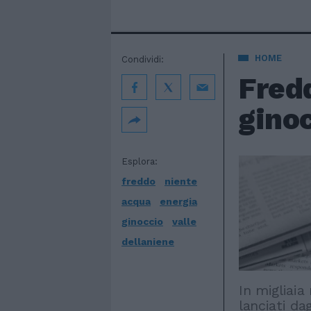
HOME
Condividi:
Fredd
ginoc
Esplora:
freddo
niente
acqua
energia
ginoccio
valle
dellaniene
In migliaia
lanciati dag