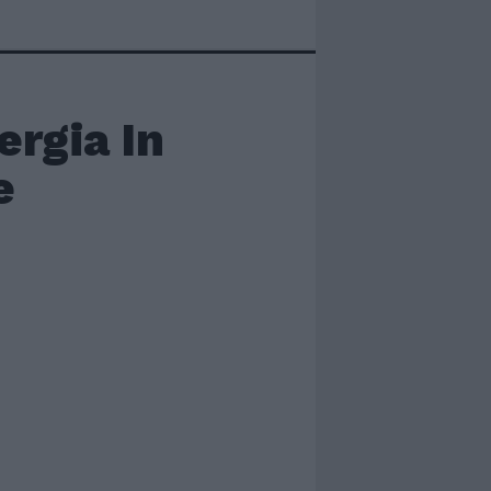
ergia In
e