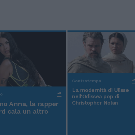
Controtempo
La modernità di Ulisse
po
nell'Odissea pop di
Christopher Nolan
o Anna, la rapper
rd cala un altro