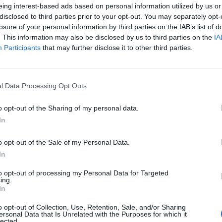
etri del Monte Celeste è ancora difficile
eing interest-based ads based on personal information utilized by us or
ere. A Subiaco è arrivato un potente
disclosed to third parties prior to your opt-out. You may separately opt-
neve dell'esercito che dovrebbe aiutare a
losure of your personal information by third parties on the IAB’s list of
e strade più grandi. A cominciare dalla
. This information may also be disclosed by us to third parties on the
IA
Participants
that may further disclose it to other third parties.
onale Sublacense, ricoperta da neve
 alberi crollati fino agli Altipiani di
Qui la situazione è grave, c'è oltre un
ve e si fatica a venirne a capo nonostante
l Data Processing Opt Outs
ttivate - dice il sindaco di Arcinazzo
acomo Troja - mentre nel centro del
o opt-out of the Sharing of my personal data.
amo tamponato tutte le emergenze dopo 4
In
olamento. Persiste solo quello teefonico: il
iuscito a contattarmi solo attraverso i
o opt-out of the Sale of my Personal Data.
. I militari sono intervenuti anche in una
In
a di Cineto Romano, dove ci sono 120
to opt-out of processing my Personal Data for Targeted
asti tutta la notte senza energia elettrica a
ing.
rottura del generatore di corrente, e a
In
e, per portare in dialisi un 78enne in
o opt-out of Collection, Use, Retention, Sale, and/or Sharing
ritiche. Famiglie di sfollati a Subiaco,
ersonal Data that Is Unrelated with the Purposes for which it
une ha dovuto far spalare il tetto del
lected.