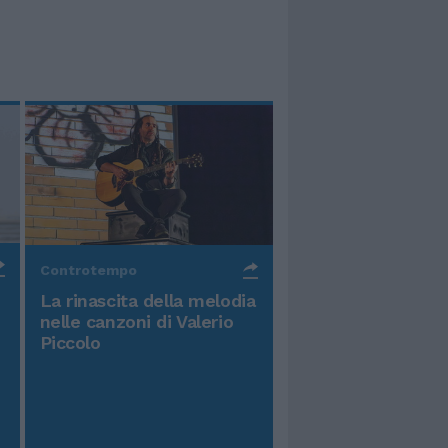
Controtempo
La rinascita della melodia
nelle canzoni di Valerio
Piccolo