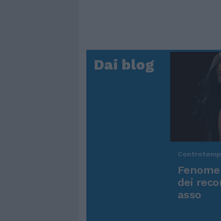
Dai blog
Controtem
Fenomen
dei reco
asso