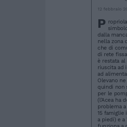
12 febbraio 2
P
ropriola
simbolo
dalla manca
nella zona 
che di comu
di rete fissa
è restata al
riuscita ad
ad alimenta
Olevano ne 
quindi non s
per le pomp
(l'Acea ha d
problema a 
15 famiglie 
a piedi) e 
funziona a 