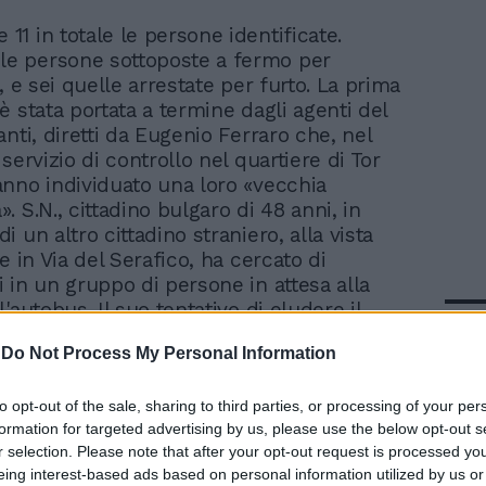
 11 in totale le persone identificate.
le persone sottoposte a fermo per
, e sei quelle arrestate per furto. La prima
è stata portata a termine dagli agenti del
nti, diretti da Eugenio Ferraro che, nel
servizio di controllo nel quartiere di Tor
nno individuato una loro «vecchia
 S.N., cittadino bulgaro di 48 anni, in
 un altro cittadino straniero, alla vista
e in Via del Serafico, ha cercato di
 in un gruppo di persone in attesa alla
'autobus. Il suo tentativo di eludere il
In 
n è però sfuggito ai poliziotti che lo
-
Do Not Process My Personal Information
iduato e scoperto all'interno del suo
ersi mazzi di chiavi e 7 grimaldelli con
atti allo scasso.
to opt-out of the sale, sharing to third parties, or processing of your per
formation for targeted advertising by us, please use the below opt-out s
r selection. Please note that after your opt-out request is processed y
eing interest-based ads based on personal information utilized by us or