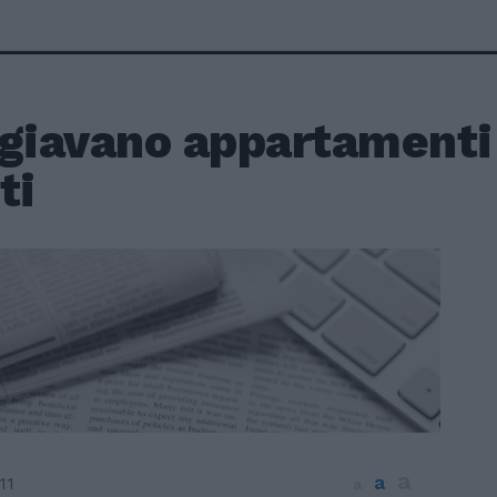
igiavano appartamenti
ti
a
a
11
a