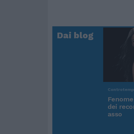
Dai blog
Controtem
Fenomen
dei reco
asso