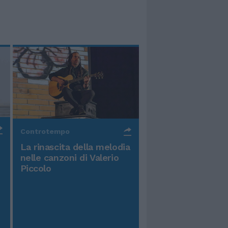
Controtempo
La rinascita della melodia
nelle canzoni di Valerio
Piccolo