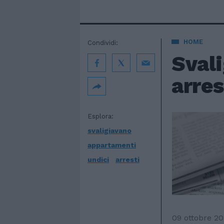
HOME
Condividi:
Sval
arres
Esplora:
svaligiavano
appartamenti
undici
arresti
09 ottobre 20