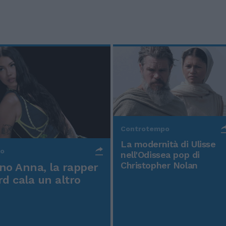
Controtempo
La modernità di Ulisse
po
nell'Odissea pop di
Christopher Nolan
o Anna, la rapper
rd cala un altro