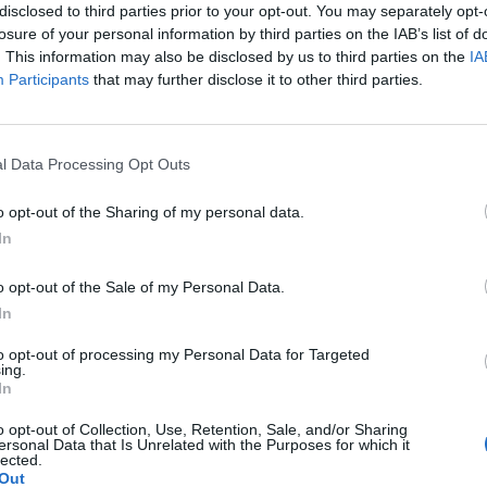
disclosed to third parties prior to your opt-out. You may separately opt-
losure of your personal information by third parties on the IAB’s list of
. This information may also be disclosed by us to third parties on the
IA
Participants
that may further disclose it to other third parties.
Le
da
l Data Processing Opt Outs
Rudy Giuliani a Come States?
Le
Trump, Meloni e la strategia
o opt-out of the Sharing of my personal data.
americana
In
o opt-out of the Sale of my Personal Data.
In
to opt-out of processing my Personal Data for Targeted
ing.
In
o opt-out of Collection, Use, Retention, Sale, and/or Sharing
ersonal Data that Is Unrelated with the Purposes for which it
lected.
Out