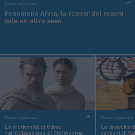
Controtempo
Fenomeno Anna, la rapper dei record
cala un altro asso
Controtempo
Controtempo
La modernità di Ulisse
La rinascita 
nell'Odissea pop di Christopher
canzoni di Va