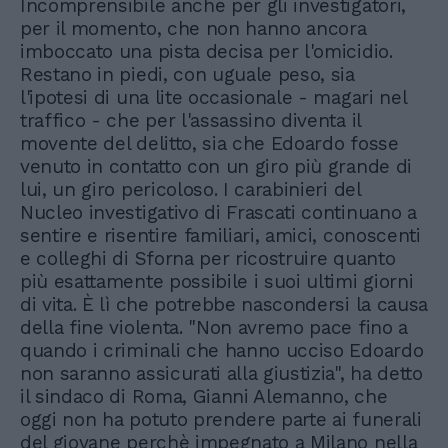
Incomprensibile anche per gli investigatori,
per il momento, che non hanno ancora
imboccato una pista decisa per l'omicidio.
Restano in piedi, con uguale peso, sia
l'ipotesi di una lite occasionale - magari nel
traffico - che per l'assassino diventa il
movente del delitto, sia che Edoardo fosse
venuto in contatto con un giro più grande di
lui, un giro pericoloso. I carabinieri del
Nucleo investigativo di Frascati continuano a
sentire e risentire familiari, amici, conoscenti
e colleghi di Sforna per ricostruire quanto
più esattamente possibile i suoi ultimi giorni
di vita. È lì che potrebbe nascondersi la causa
della fine violenta. "Non avremo pace fino a
quando i criminali che hanno ucciso Edoardo
non saranno assicurati alla giustizia", ha detto
il sindaco di Roma, Gianni Alemanno, che
oggi non ha potuto prendere parte ai funerali
del giovane perchè impegnato a Milano nella