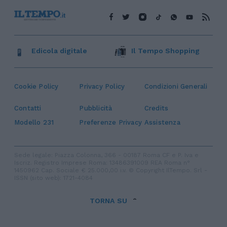
Edicola digitale
Il Tempo Shopping
Cookie Policy
Privacy Policy
Condizioni Generali
Contatti
Pubblicità
Credits
Modello 231
Preferenze Privacy
Assistenza
Sede legale: Piazza Colonna, 366 - 00187 Roma CF e P. Iva e
Iscriz. Registro Imprese Roma: 13486391009 REA Roma n°
1450962 Cap. Sociale € 25.000,00 i.v. © Copyright IlTempo. Srl -
ISSN (sito web): 1721-4084
TORNA SU