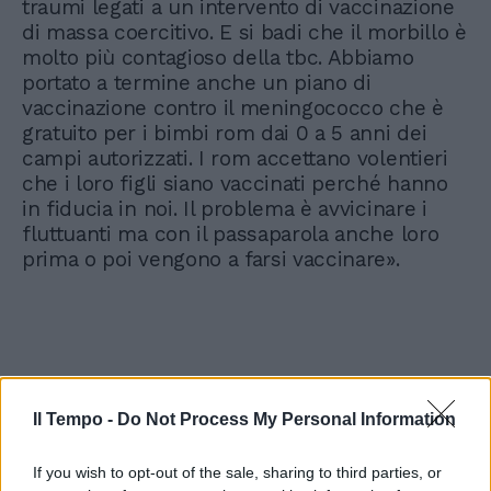
traumi legati a un intervento di vaccinazione
di massa coercitivo. E si badi che il morbillo è
molto più contagioso della tbc. Abbiamo
portato a termine anche un piano di
vaccinazione contro il meningococco che è
gratuito per i bimbi rom dai 0 a 5 anni dei
campi autorizzati. I rom accettano volentieri
che i loro figli siano vaccinati perché hanno
in fiducia in noi. Il problema è avvicinare i
fluttuanti ma con il passaparola anche loro
prima o poi vengono a farsi vaccinare».
Il Tempo -
Do Not Process My Personal Information
If you wish to opt-out of the sale, sharing to third parties, or