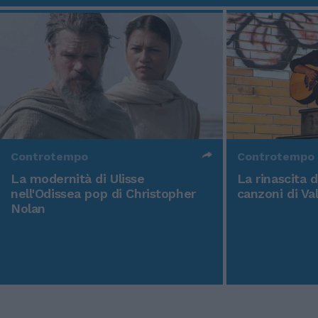
Controtempo
Controtempo
La modernità di Ulisse
La rinascita 
nell'Odissea pop di Christopher
canzoni di Va
Nolan