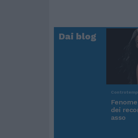
Dai blog
Controtem
Fenomen
dei reco
asso