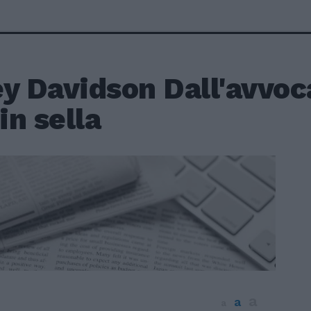
y Davidson Dall'avvoc
 in sella
a
a
a