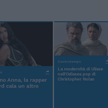
Controtempo
La modernità di Ulisse
po
nell'Odissea pop di
Christopher Nolan
o Anna, la rapper
rd cala un altro