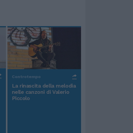
Controtempo
La rinascita della melodia
nelle canzoni di Valerio
Piccolo