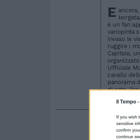
E
ancora, 
borgata
è un fan ap
variopinta 
invaso le vi
ruggire i mo
Capitale, u
organizzato
Ufficiale M
cavallo del
panorama di
di ceto, liv
Gmt
Il Tempo 
If you wish 
sensitive in
confirm you
continue se