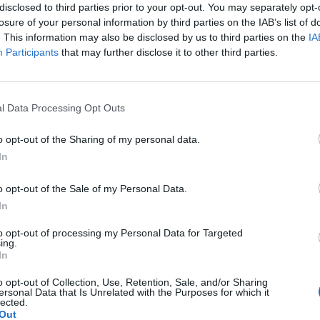
disclosed to third parties prior to your opt-out. You may separately opt-
losure of your personal information by third parties on the IAB’s list of
. This information may also be disclosed by us to third parties on the
IA
Participants
that may further disclose it to other third parties.
Le
da
l Data Processing Opt Outs
Rudy Giuliani a Come States?
Le
Trump, Meloni e la strategia
o opt-out of the Sharing of my personal data.
americana
In
o opt-out of the Sale of my Personal Data.
In
to opt-out of processing my Personal Data for Targeted
ing.
In
o opt-out of Collection, Use, Retention, Sale, and/or Sharing
ersonal Data that Is Unrelated with the Purposes for which it
lected.
Out