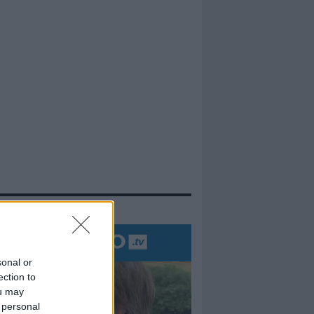
evidenza
sonal or
ection to
ou may
 personal