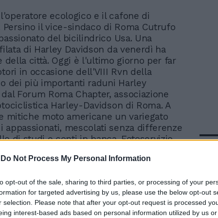
l'operatore ecologico e il cafone di
. Persino il vice-sindaco di Roma Cutrufo
passionato del bicilindrico Usa. Una
sfilata di Harley Davidson da venerdì ha
e della città. Oggi è l'ultimo giorno per far
tori in occasione dell'VIII Rvn della
no dei più importanti raduni Harley
 dal Forum Roma Chapter, associazione
otociclistica Harley-Davidson di Roma. A
le mitiche moto americane un variegato
 appassionati, mescolati senza differenze
ello di studi e conti in banca. Fotoservizio
In 
-
Do Not Process My Personal Information
to opt-out of the sale, sharing to third parties, or processing of your per
formation for targeted advertising by us, please use the below opt-out s
r selection. Please note that after your opt-out request is processed y
eing interest-based ads based on personal information utilized by us or