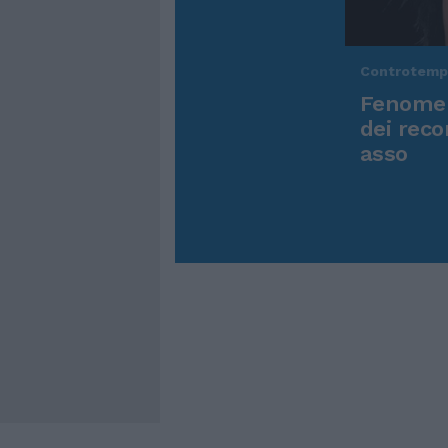
Controtem
Fenomen
dei reco
asso