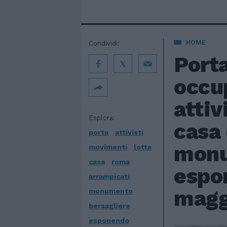
HOME
Condividi:
Porta
occu
attiv
Esplora:
casa 
porta
attivisti
monu
movimenti
lotta
casa
roma
espon
arrampicati
maggi
monumento
bersagliere
esponendo