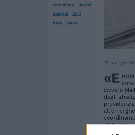
striscione
undici
maggio
2011
vero
terre
15 maggio 20
«E
ntro
conv
(ovvero Mat
degli sfratt
previdenzia
all'emergne
coordinamen
stato convo
non è più r