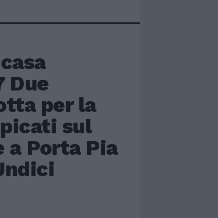
 casa
7 Due
otta per la
picati sul
 a Porta Pia
Undici