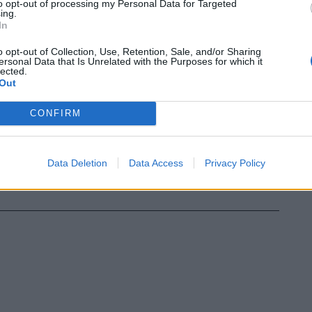
to opt-out of processing my Personal Data for Targeted
ing.
In
o opt-out of Collection, Use, Retention, Sale, and/or Sharing
ersonal Data that Is Unrelated with the Purposes for which it
lected.
Out
CONFIRM
Data Deletion
Data Access
Privacy Policy