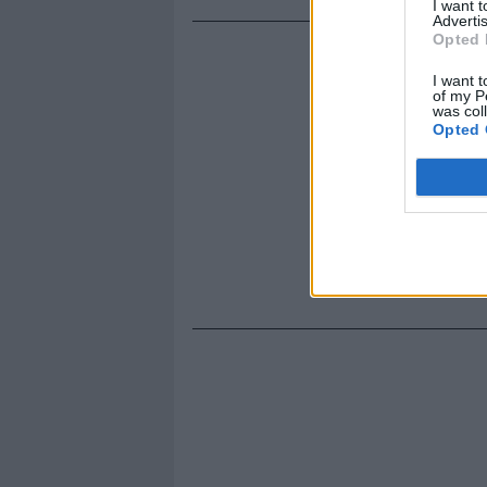
I want 
Advertis
Opted 
I want t
of my P
was col
Opted 