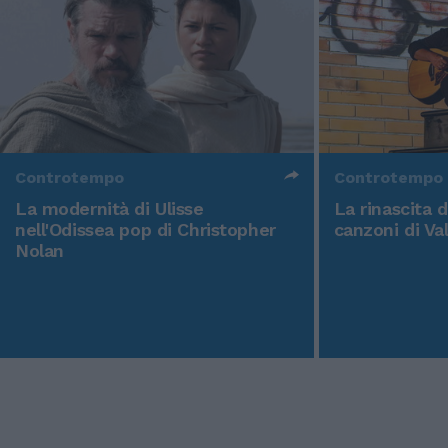
Controtempo
Controtempo
La modernità di Ulisse
La rinascita 
nell'Odissea pop di Christopher
canzoni di Va
Nolan