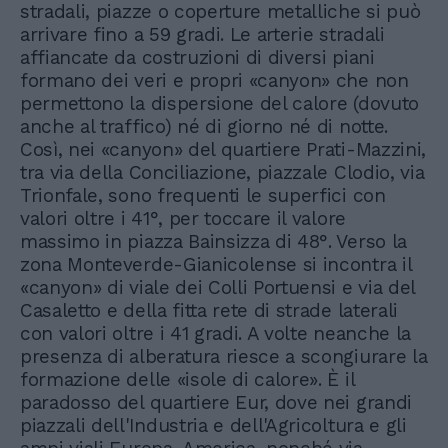
stradali, piazze o coperture metalliche si può
arrivare fino a 59 gradi. Le arterie stradali
affiancate da costruzioni di diversi piani
formano dei veri e propri «canyon» che non
permettono la dispersione del calore (dovuto
anche al traffico) né di giorno né di notte.
Così, nei «canyon» del quartiere Prati-Mazzini,
tra via della Conciliazione, piazzale Clodio, via
Trionfale, sono frequenti le superfici con
valori oltre i 41°, per toccare il valore
massimo in piazza Bainsizza di 48°. Verso la
zona Monteverde-Gianicolense si incontra il
«canyon» di viale dei Colli Portuensi e via del
Casaletto e della fitta rete di strade laterali
con valori oltre i 41 gradi. A volte neanche la
presenza di alberatura riesce a scongiurare la
formazione delle «isole di calore». È il
paradosso del quartiere Eur, dove nei grandi
piazzali dell'Industria e dell'Agricoltura e gli