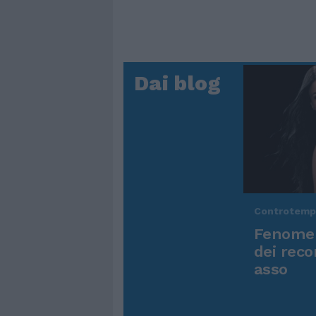
Dai blog
Controtem
Fenomen
dei reco
asso