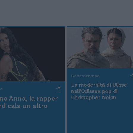
Controtempo
La modernità di Ulisse
po
nell'Odissea pop di
Christopher Nolan
o Anna, la rapper
rd cala un altro