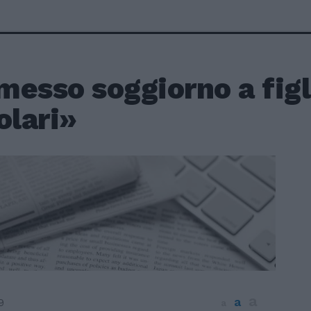
esso soggiorno a figl
olari»
a
a
9
a