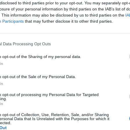
disclosed to third parties prior to your opt-out. You may separately opt-
ione ed espulsione) e sottoposti ad un
losure of your personal information by third parties on the IAB’s list of
to di espulsione privo di fondamento
. This information may also be disclosed by us to third parties on the
IA
 pertanto impossibile da applicare. Sarà
Participants
that may further disclose it to other third parties.
difficile per loro stabilire rapporti con la
ministrazione e con la rete dei servizi
Le
posarsi, chiedere la residenza, senza
da
l Data Processing Opt Outs
el rischio di essere denunciati e
Rudy Giuliani a Come States?
Le
Trump, Meloni e la strategia
per il reato di immigrazione clandestina.
o opt-out of the Sharing of my personal data.
americana
In
o opt-out of the Sale of my Personal Data.
In
to opt-out of processing my Personal Data for Targeted
ing.
In
o opt-out of Collection, Use, Retention, Sale, and/or Sharing
ersonal Data that Is Unrelated with the Purposes for which it
lected.
Out