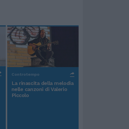
Controtempo
La rinascita della melodia
nelle canzoni di Valerio
Piccolo