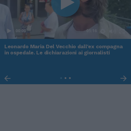
00:00
01:16
Leonardo Maria Del Vecchio dall'ex compagna
in ospedale. Le dichiarazioni ai giornalisti