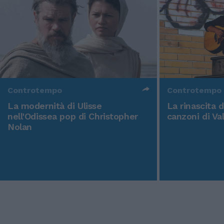
Controtempo
Controtempo
La modernità di Ulisse
La rinascita 
nell'Odissea pop di Christopher
canzoni di Va
Nolan