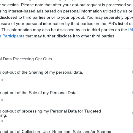
iorno in cui Mosca ha annunciato un
r selection. Please note that after your opt-out request is processed y
fuoco temporaneo in Ucraina per la
eing interest-based ads based on personal information utilized by us or
ella Pasqua ortodossa. "Credo che Putin
disclosed to third parties prior to your opt-out. You may separately opt-
o dare un segnale a Trump e agli Stati
losure of your personal information by third parties on the IAB’s list of
 invitava a un dialogo - osserva Tajani
. This information may also be disclosed by us to third parties on the
IA
i sono nulla ma potrebbe essere un
Participants
that may further disclose it to other third parties.
tensivo. Ci possiamo fidare? Mi auguro di
sarà facile trovare un accordo con la
alia si è sempre schierata dalla parte
l Data Processing Opt Outs
ito ma ora dobbiamo lavorare per la pace".
o opt-out of the Sharing of my personal data.
In
o opt-out of the Sale of my Personal Data.
In
Vance, l'incontro in
to opt-out of processing my Personal Data for Targeted
Vaticano con Parolin: al
ing.
centro pace, migranti e
In
libertà religiosa
o opt-out of Collection, Use, Retention, Sale, and/or Sharing