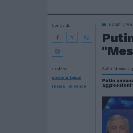
HOME
POL
Condividi:
Putin
"Mess
Sullo stesso a
Esplora:
antonio tajani
Putin annunc
aggressioni
russia
jd vance