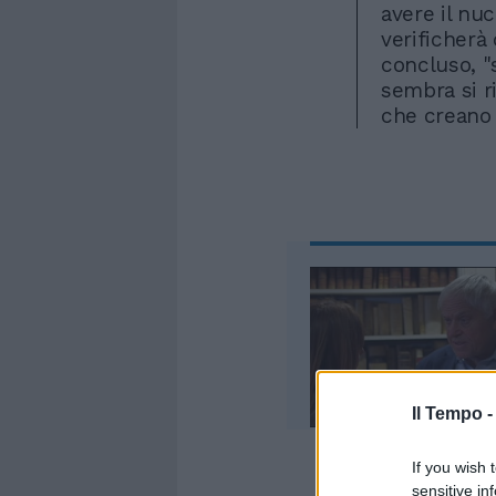
avere il nu
verificherà 
concluso, "
sembra si r
che creano i
Il Tempo 
If you wish 
sensitive in