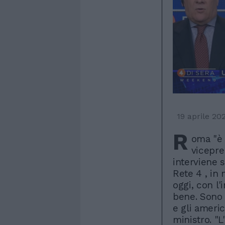
19 aprile 20
R
oma "è 
vicepre
interviene 
Rete 4 , in 
oggi, con l'
bene. Sono s
e gli america
ministro. "