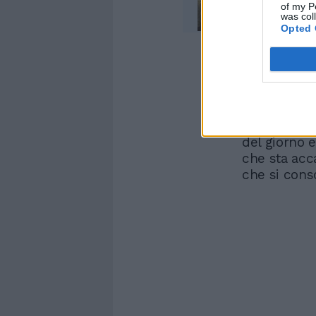
of my P
was col
Opted 
Sulla visita
fdi Forza I
politico esp
importante. 
del giorno e 
che sta ac
che si cons