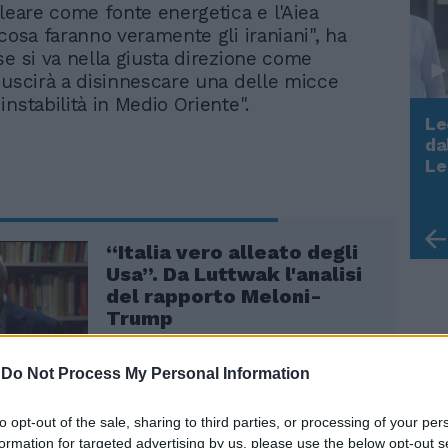
cleare come fonte energetica e l'Aiea
cosa faranno veramente gli iraniani", ha
se si va nella giusta direzione come
iuscirà a disinnescare una delle micce
nstabilità in Medio Oriente".
Le
da
Rudy Giuliani a Come States?
Le
Trump, Meloni e la strategia
americana
“Italia vero alleato degli
Usa”. Da Luttwak l'analisi
del rapporto Meloni-
Trump
-
Do Not Process My Personal Information
to opt-out of the sale, sharing to third parties, or processing of your per
formation for targeted advertising by us, please use the below opt-out s