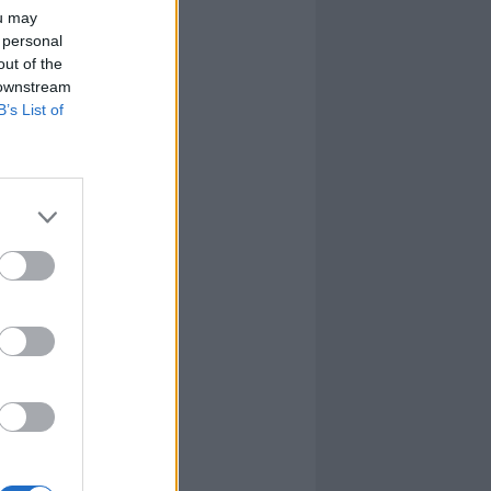
ou may
 personal
out of the
 downstream
B’s List of