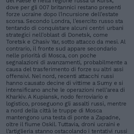
del Paese e nella regione russa di Kursk,
dove per gli 007 britannici restano presenti
forze ucraine dopo l'incursione dell'estate
scorsa. Secondo Londra, l'esercito russo sta
tentando di conquistare alcuni centri urbani
strategici nell'oblast di Donetsk, come
Toretsk e Chasiv Yar, sotto attacco da mesi. Al
contrario, il fronte sud appare secondario
nelle priorità di Mosca, con poche
segnalazioni di avanzamenti, probabilmente a
causa del trasferimento di forze su altri assi
offensivi. Nel nord, recenti attacchi russi
hanno causato decine di vittime a Sumy e si
intensificano anche le operazioni nell'area di
Kharkiv. A Kupiansk, nodo ferroviario e
logistico, proseguono gli assalti russi, mentre
a nord della città le truppe di Mosca
mantengono una testa di ponte a Zapadne,
oltre il fiume Oskil. Tuttavia, droni ucraini e
l'artiglieria stanno ostacolando i tentativi russi