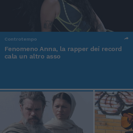
Controtempo
Fenomeno Anna, la rapper dei record
cala un altro asso