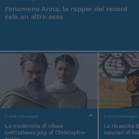
Fenomeno Anna, la rapper dei record
cala un altro asso
Controtempo
Controtempo
La modernità di Ulisse
La rinascita 
nell'Odissea pop di Christopher
canzoni di Va
Nolan