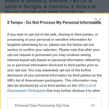
motivo di polemica, divisione. Farò un 25
aprile in famiglia, di memoria, di festa e di
lavoro, perché avrò degli incontri nei
territori», annuncia il vicepremier e leader
Il Tempo -
Do Not Process My Personal Information
della Lega Matteo Salvini, atteso in alcuni
comuni lombardi che andranno al voto alle
prossime amministrative. E un invito alla
If you wish to opt-out of the sale, sharing to third parties, or
pacificazione arriva anche dall’altro
processing of your personal or sensitive information for
targeted advertising by us, please use the below opt-out
vicepremier Tajani: «Berlusconi ha chiuso il
section to confirm your selection. Please note that after your
capitolo per tutti. Ha parlato da statista e da
opt-out request is processed you may continue seeing
leader del centrodestra» e «chiedere gli
interest-based ads based on personal information utilized by
esami del sangue ogni giorno a Giorgia Meloni
us or personal information disclosed to third parties prior to
è sbagliato. Vedo in giro molta voglia di
your opt-out. You may separately opt-out of the further
strumentalizzare. Gli eroi della libertà sono di
disclosure of your personal information by third parties on the
tutti gli italiani».
IAB’s list of downstream participants. This information may
also be disclosed by us to third parties on the
IAB’s List of
Downstream Participants
that may further disclose it to other
third parties.
Personal Data Processing Opt Outs