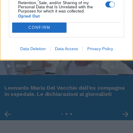
Retention, Sale, and/or Sharing of my
Personal Data that Is Unrelated with the
Purposes for which it was collected.
Opted Out
CONFIRM
Data Deletion
Data Access
Privacy Policy
00:00
01:16
Leonardo Maria Del Vecchio dall'ex compagna
in ospedale. Le dichiarazioni ai giornalisti