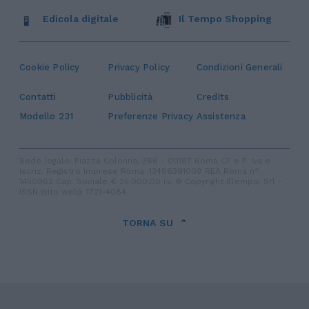
Edicola digitale
Il Tempo Shopping
Cookie Policy
Privacy Policy
Condizioni Generali
Contatti
Pubblicità
Credits
Modello 231
Preferenze Privacy
Assistenza
Sede legale: Piazza Colonna, 366 - 00187 Roma CF e P. Iva e
Iscriz. Registro Imprese Roma: 13486391009 REA Roma n°
1450962 Cap. Sociale € 25.000,00 i.v. © Copyright IlTempo. Srl -
ISSN (sito web): 1721-4084
TORNA SU