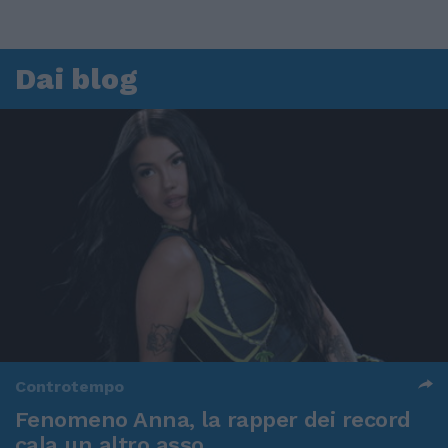
Dai blog
Controtempo
Fenomeno Anna, la rapper dei record
cala un altro asso