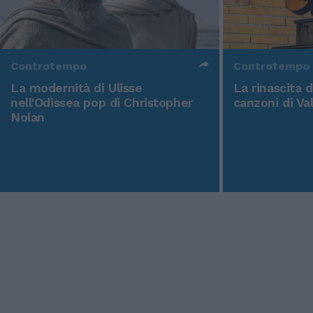
Controtempo
Controtempo
La modernità di Ulisse
La rinascita 
nell'Odissea pop di Christopher
canzoni di Va
Nolan