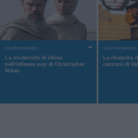
Controtempo
Controtempo
La modernità di Ulisse
La rinascita 
nell'Odissea pop di Christopher
canzoni di Va
Nolan