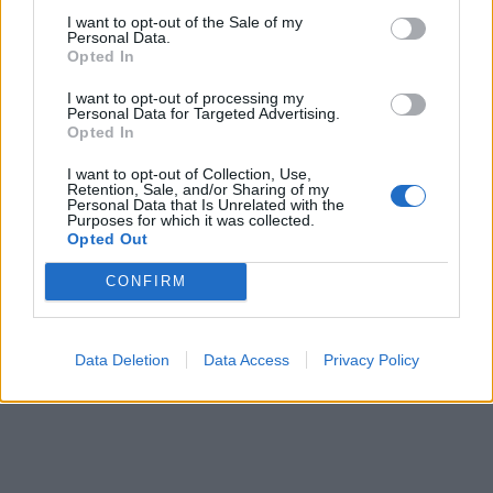
vedere dove arriveremo tra 5 anni e poi avere
I want to opt-out of the Sale of my
Personal Data.
il consenso per altri 5». In cima all’agenda c’è
Opted In
la sanità: «Hanno lasciato i nostri cittadini
senza dignità nei pronto soccorso con tempi
I want to opt-out of processing my
Personal Data for Targeted Advertising.
di attesa più alti d’Italia: 3, 4, 5 giorni in
Opted In
barella senza dignità, con pochissimo
personale che fa ciò che può. Hanno
I want to opt-out of Collection, Use,
Retention, Sale, and/or Sharing of my
macellato la sanità nelle nostre province».
Personal Data that Is Unrelated with the
Purposes for which it was collected.
Opted Out
CONFIRM
Data Deletion
Data Access
Privacy Policy