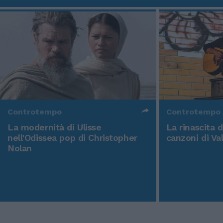
Controtempo
Controtempo
La modernità di Ulisse
La rinascita 
nell'Odissea pop di Christopher
canzoni di Va
Nolan