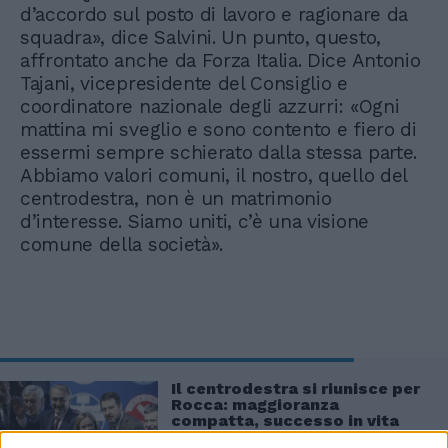
d’accordo sul posto di lavoro e ragionare da
squadra», dice Salvini. Un punto, questo,
affrontato anche da Forza Italia. Dice Antonio
Tajani, vicepresidente del Consiglio e
coordinatore nazionale degli azzurri: «Ogni
mattina mi sveglio e sono contento e fiero di
essermi sempre schierato dalla stessa parte.
Abbiamo valori comuni, il nostro, quello del
centrodestra, non è un matrimonio
d’interesse. Siamo uniti, c’è una visione
comune della società».
Il centrodestra si riunisce per
Rocca: maggioranza
compatta, successo in vita