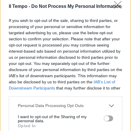
Il Tempo -
Do Not Process My Personal Information
If you wish to opt-out of the sale, sharing to third parties, or
processing of your personal or sensitive information for
Così come Silvio Berlusconi, intervenuto in
targeted advertising by us, please use the below opt-out
videocollegamento: «Noi vinceremo ma
section to confirm your selection. Please note that after your
sappiamo bene che la sfida più difficile verrà
opt-out request is processed you may continue seeing
dopo. Tenteranno di dividerci, ci
interest-based ads based on personal information utilized by
attaccheranno su tutto, aspetteranno ogni
us or personal information disclosed to third parties prior to
nostro piccolo errore per cercare di minare
your opt-out. You may separately opt-out of the further
l’unità della coalizioI ne. È quello che sta
disclosure of your personal information by third parties on the
succedendo a livello nazionale. Ma non ce la
IAB’s list of downstream participants. This information may
faranno a dividerci. Per questo vi dico che noi
also be disclosed by us to third parties on the
IAB’s List of
vinceremo la sfida del governo regionale».
Downstream Participants
that may further disclose it to other
third parties.
Chiude l’evento Francesco Rocca: «Dai
territori arriva un grido di dolore per una
Personal Data Processing Opt Outs
regione abbandonata a se stessa per 10 anni».
E ancora: «Noi torneremo a programmare.
I want to opt-out of the Sharing of my
personal data.
Abbiamo l’ambizione di essere misurabili, di
Opted In
far conoscere il punto di partenza e far