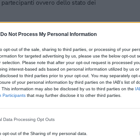
partecipanti ovvero dello stato dei
-
Do Not Process My Personal Information
to opt-out of the sale, sharing to third parties, or processing of your per
"Mettiti l'anima in pace",
formation for targeted advertising by us, please use the below opt-out s
Mollicone sbotta per il
r selection. Please note that after your opt-out request is processed y
"comizio" anti Meloni:
eing interest-based ads based on personal information utilized by us or
panico in tv
disclosed to third parties prior to your opt-out. You may separately opt-
losure of your personal information by third parties on the IAB’s list of
. This information may also be disclosed by us to third parties on the
IA
Participants
that may further disclose it to other third parties.
l Data Processing Opt Outs
o opt-out of the Sharing of my personal data.
uindi, sparisce il riferimento a 50 persone,