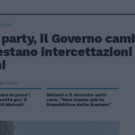
ITICA
party, il Governo cam
stano intercettazioni 
i
rgomento:
ima in pace",
Meloni e il decreto anti-
otta per il
rave: "Non siamo più la
ti Meloni:
Repubblica delle Banane"