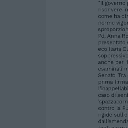
"Il governo 
riscrivere i
come ha dim
norme vigent
sproporziona
Pd, Anna R
presentato 
eco Ilaria 
soppressivo
anche per i
esaminati m
Senato. Tra 
prima firma
l'inappellab
caso di sent
'spazzacorro
contro la P
rigide sull'
dall'emenda
fonti azzur