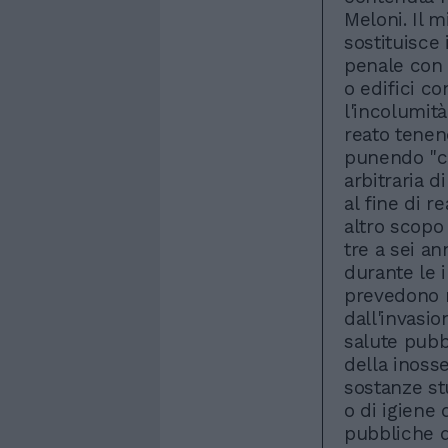
Meloni. Il m
sostituisce 
penale con q
o edifici co
l'incolumità
reato tenen
punendo "c
arbitraria di
al fine di 
altro scopo 
tre a sei an
durante le i
prevedono 
dall'invasi
salute pubb
della inoss
sostanze st
o di igiene 
pubbliche d