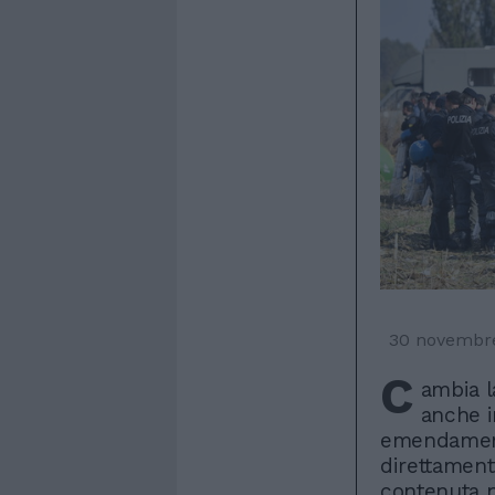
30 novembr
C
ambia l
anche i
emendament
direttament
contenuta n