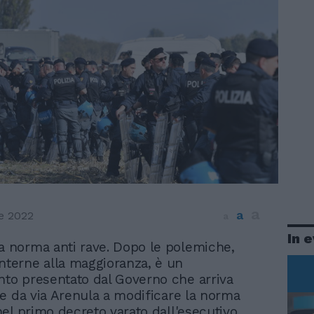
a
a
e 2022
a
In 
a norma anti rave. Dopo le polemiche,
nterne alla maggioranza, è un
o presentato dal Governo che arriva
e da via Arenula a modificare la norma
el primo decreto varato dall'esecutivo