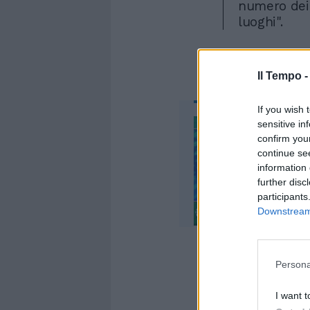
numero dei 
luoghi".
Il Tempo 
If you wish 
sensitive in
confirm you
continue se
information 
further disc
participants
Downstream 
Persona
I want t
Nel testo, q