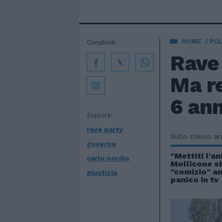
HOME
POL
Condividi:
Rave 
Ma re
6 ann
Esplora:
rave party
Sullo stesso a
governo
"Mettiti l'an
carlo nordio
Mollicone sb
"comizio" an
giustizia
panico in tv