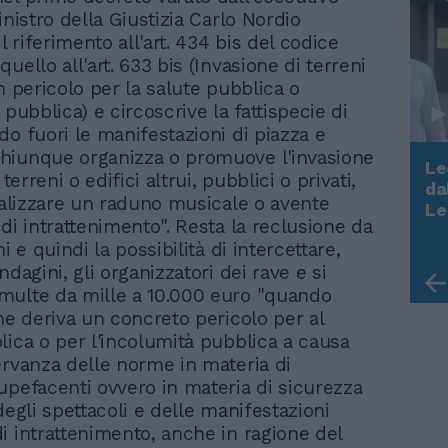
inistro della Giustizia Carlo Nordio
il riferimento all'art. 434 bis del codice
uello all'art. 633 bis (Invasione di terreni
n pericolo per la salute pubblica o
 pubblica) e circoscrive la fattispecie di
do fuori le manifestazioni di piazza e
hiunque organizza o promuove l'invasione
Le
 terreni o edifici altrui, pubblici o privati,
da
realizzare un raduno musicale o avente
Rudy Giuliani a Come States?
Le
Trump, Meloni e la strategia
di intrattenimento". Resta la reclusione da
americana
ni e quindi la possibilità di intercettare,
ndagini, gli organizzatori dei rave e si
multe da mille a 10.000 euro "quando
one deriva un concreto pericolo per al
lica o per l'incolumità pubblica a causa
ervanza delle norme in materia di
upefacenti ovvero in materia di sicurezza
degli spettacoli e delle manifestazioni
i intrattenimento, anche in ragione del