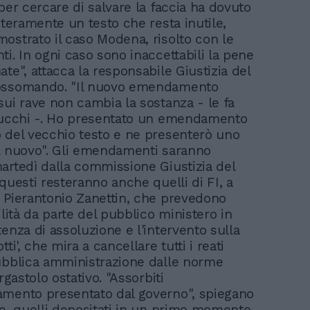
per cercare di salvare la faccia ha dovuto
nteramente un testo che resta inutile,
ostrato il caso Modena, risolto con le
i. In ogni caso sono inaccettabili la pene
te", attacca la responsabile Giustizia del
ossomando. "Il nuovo emendamento
sui rave non cambia la sostanza - le fa
Cucchi -. Ho presentato un emendamento
 del vecchio testo e ne presenterò uno
l nuovo". Gli emendamenti saranno
artedì dalla commissione Giustizia del
questi resteranno anche quelli di FI, a
 Pierantonio Zanettin, che prevedono
ilità da parte del pubblico ministero in
enza di assoluzione e l'intervento sulla
tti', che mira a cancellare tutti i reati
ubblica amministrazione dalle norme
ergastolo ostativo. "Assorbiti
mento presentato dal governo", spiegano
re, quelli depositati in un primo momento