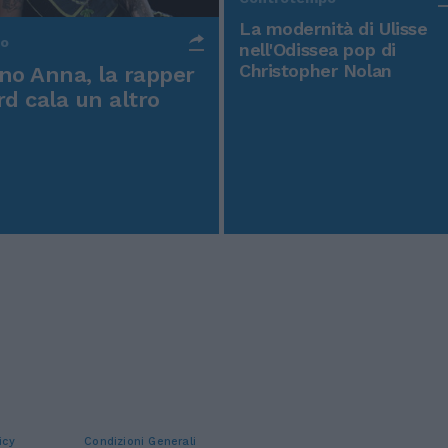
Controtempo
La modernità di Ulisse
po
nell'Odissea pop di
Christopher Nolan
o Anna, la rapper
rd cala un altro