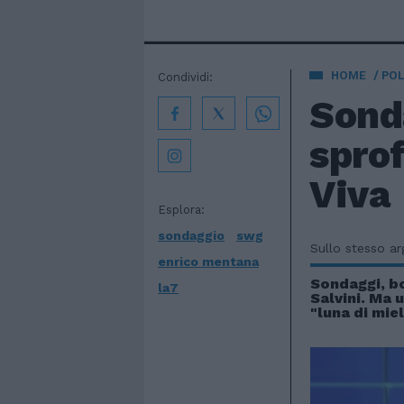
HOME
POL
Condividi:
Sonda
sprof
Viva
Esplora:
sondaggio
swg
Sullo stesso a
enrico mentana
Sondaggi, b
la7
Salvini. Ma 
"luna di mie