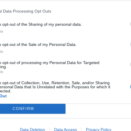
l Data Processing Opt Outs
o opt-out of the Sharing of my personal data.
In
talia +0,8 da 28,3 a 29,1
o opt-out of the Sale of my Personal Data.
cratico -0,7 da 17,0 a 16,3
In
 Stelle -0,1 da 16,4 a 16,3
a Viva + 0,2 da 8,4 a 8,6
to opt-out of processing my Personal Data for Targeted
ing.
a 8,6 a 7,9
In
 +0,3 da 6,2 a 6,5
stra stabile al 4,1
o opt-out of Collection, Use, Retention, Sale, and/or Sharing
ersonal Data that Is Unrelated with the Purposes for which it
1 da 3,1 a 3
lected.
 da 2,6 a 2,5
Out
lare + 0,2 da 1,2 a 1,4
 0,2 da 4,1 a 4,3
CONFIRM
Data Deletion
Data Access
Privacy Policy