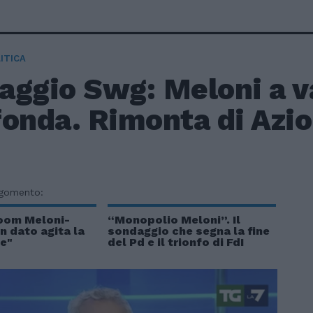
ITICA
ggio Swg: Meloni a va
onda. Rimonta di Azio
rgomento:
oom Meloni-
“Monopolio Meloni”. Il
un dato agita la
sondaggio che segna la fine
le"
del Pd e il trionfo di FdI