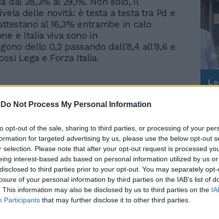
 dal 28,3% al 29,1%. Non solo, il
vela delle novità: è testa a testa tra Pd e
attestano al 16,3% entrambe in calo
ne e Italia viva sono in
gono dello 0,2 passando dall'8,4 all'8,6 e
osì Lega e Forza Italia.
Le
da
rch
https://t.co/ypDzGAWK7b
Rudy Giuliani a Come States?
Le
ctober 31, 2022
-
Do Not Process My Personal Information
Trump, Meloni e la strategia
americana
to opt-out of the sale, sharing to third parties, or processing of your per
de lo 0,7% passando dall' 8,6% al
formation for targeted advertising by us, please use the below opt-out s
r selection. Please note that after your opt-out request is processed y
 Italia guadagna lo +0,3% arrivando
eing interest-based ads based on personal information utilized by us or
di e Sinistra restano stabili al
disclosed to third parties prior to your opt-out. You may separately opt-
pa perde lo 0,1 passando da 3,1% a
losure of your personal information by third parties on the IAB’s list of
 di Paragone scende dello 0,1 attestandosi
. This information may also be disclosed by us to third parties on the
IA
Unione popolare sale dello 0,2% passando
Participants
that may further disclose it to other third parties.
ll' 1,4% e le altre liste guadagnano lo 0,2
o il 4,3%.