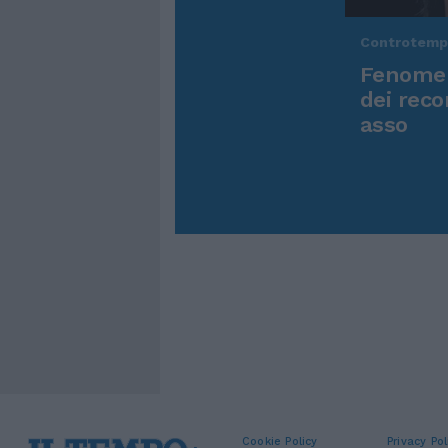
Controtem
Fenomen
dei reco
asso