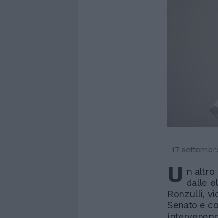
17 settembr
U
n altro
dalle e
Ronzulli, vi
Senato e co
intervenend