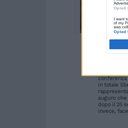
Advertis
Opted 
I want t
of my P
was col
Opted 
Ronzulli sot
Premier Drag
delle pross
inequivocab
conferenza s
in totale li
rappresenta
auguro che t
dopo il 25 
invece, fac