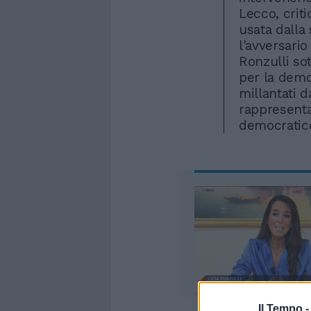
Lecco, crit
usata dalla
l'avversari
Ronzulli sot
per la democ
millantati d
rappresenta
democratic
Il Tempo 