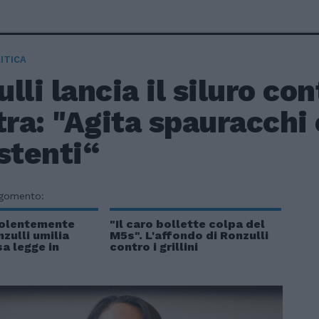
ITICA
lli lancia il siluro con
tra: "Agita spauracchi 
stenti“
rgomento:
violentemente
"Il caro bollette colpa del
nzulli umilia
M5s". L'affondo di Ronzulli
a legge in
contro i grillini