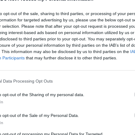
 continua ad agitare spauracchi, prova a
to opt-out of the sale, sharing to third parties, or processing of your per
l'avversario in tutti i modi, anche
formation for targeted advertising by us, please use the below opt-out s
notizie totalmente infondate e creando
r selection. Please note that after your opt-out request is processed y
eing interest-based ads based on personal information utilized by us or
mo particolarmente dannoso per il paese,
disclosed to third parties prior to your opt-out. You may separately opt-
all'estero. Millanta inesistenti pericoli per
losure of your personal information by third parties on the IAB’s list of
a in caso di vittoria del centrodestra,
. This information may also be disclosed by us to third parties on the
IA
elezioni non fossero il più importante
Participants
that may further disclose it to other third parties.
emocratico. Quando sono i cittadini a
vincere è, innanzitutto, proprio
a che in Italia è solida e non sarà
l Data Processing Opt Outs
 compromessa da alcun tipo di
, interna o esterna" spiega la
o opt-out of the Sharing of my personal data.
te del gruppo di Forza Italia al Senato.
In
o opt-out of the Sale of my Personal Data.
In
"Un bullo, violentemente
volgare". Ronzulli umilia
to opt-out of processing my Personal Data for Targeted