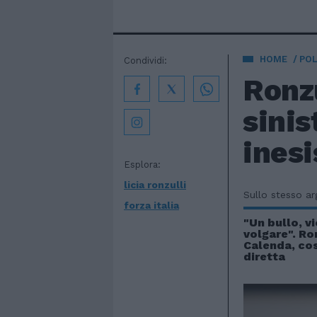
HOME
POL
Condividi:
Ronzu
sinis
inesi
Esplora:
licia ronzulli
Sullo stesso a
forza italia
"Un bullo, 
volgare". Ro
Calenda, cos
diretta