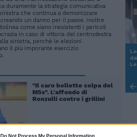
ica duramente la strategia comunicativa
 sinistra che continua a demonizzare
o creando un danno per il paese. Inoltre
tolinea come siano inesistenti i pericoli
razia in caso di vittoria del centrodestra
alla sinistra, perchè le elezioni
no il più imporante esercizio
Le
o.
da
Rudy Giuliani a Come States?
Le
Trump, Meloni e la strategia
americana
"Il caro bollette colpa del
M5s". L'affondo di
Ronzulli contro i grillini
-
Do Not Process My Personal Information