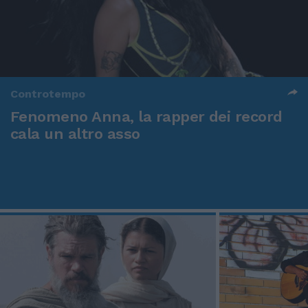
Controtempo
Fenomeno Anna, la rapper dei record
cala un altro asso