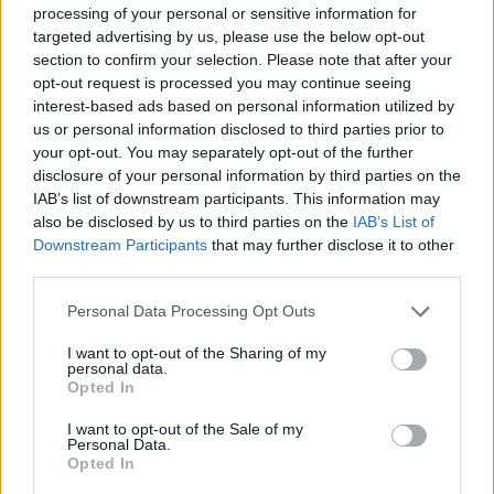
SuperMario è stato il presidente francese
processing of your personal or sensitive information for
targeted advertising by us, please use the below opt-out
Emmanuel Macron: «Draghi è un grande
section to confirm your selection. Please note that after your
uomo di Stato e un partner affidabile». Dagli
opt-out request is processed you may continue seeing
Usa, dove Joe Biden è risultato positivo al
interest-based ads based on personal information utilized by
Covid, è intervenuto un portavoce della Casa
us or personal information disclosed to third parties prior to
Bianca: «Gli Usa non commentano le
your opt-out. You may separately opt-out of the further
questioni politiche interne», sottolineando
disclosure of your personal information by third parties on the
però che gli Stati Uniti «rispettano e
IAB’s list of downstream participants. This information may
sostengono il processo costituzionale»
also be disclosed by us to third parties on the
IAB’s List of
italiano. E ha aggiunto: «Gli Stati Uniti e l’Italia
Downstream Participants
that may further disclose it to other
sono stretti alleati, con una forte partnership
third parties.
fondata sui valori condivisi della democrazia,
Personal Data Processing Opt Outs
dei diritti umani e della prosperità economica.
Continueremo a lavorare insieme a stretto
I want to opt-out of the Sharing of my
contatto su varie importanti priorità,
personal data.
Opted In
compreso il sostegno all’Ucraina contro
l’aggressione russa».
I want to opt-out of the Sale of my
Personal Data.
Opted In
Dopo Washington, è stata la volta del