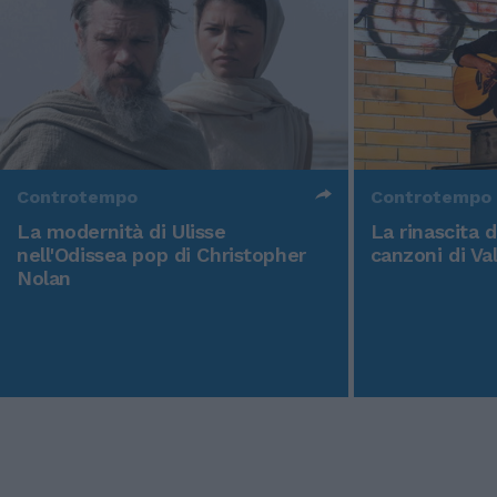
Controtempo
Controtempo
La modernità di Ulisse
La rinascita 
nell'Odissea pop di Christopher
canzoni di Va
Nolan