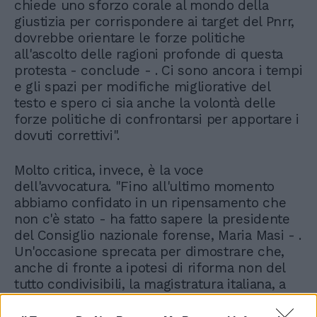
chiede uno sforzo corale al mondo della
giustizia per corrispondere ai target del Pnrr,
dovrebbe orientare le forze politiche
all'ascolto delle ragioni profonde di questa
protesta - conclude - . Ci sono ancora i tempi
e gli spazi per modifiche migliorative del
testo e spero ci sia anche la volontà delle
forze politiche di confrontarsi per apportare i
dovuti correttivi".
Molto critica, invece, è la voce
dell'avvocatura. "Fino all'ultimo momento
abbiamo confidato in un ripensamento che
non c'è stato - ha fatto sapere la presidente
del Consiglio nazionale forense, Maria Masi - .
Un'occasione sprecata per dimostrare che,
anche di fronte a ipotesi di riforma non del
tutto condivisibili, la magistratura italiana, a
cui la Costituzione affida il potere e il dovere
di applicare la legge e alla quale i giudici