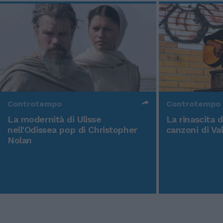
Controtempo
Controtempo
La modernità di Ulisse
La rinascita 
nell'Odissea pop di Christopher
canzoni di Va
Nolan