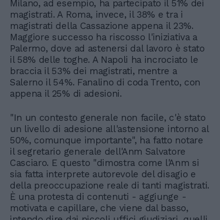
Milano, ad esempio, ha partecipato il 51% dei
magistrati. A Roma, invece, il 38% e tra i
magistrati della Cassazione appena il 23%.
Maggiore successo ha riscosso l'iniziativa a
Palermo, dove ad astenersi dal lavoro è stato
il 58% delle toghe. A Napoli ha incrociato le
braccia il 53% dei magistrati, mentre a
Salerno il 54%. Fanalino di coda Trento, con
appena il 25% di adesioni.
"In un contesto generale non facile, c'è stato
un livello di adesione all'astensione intorno al
50%, comunque importante", ha fatto notare
il segretario generale dell'Anm Salvatore
Casciaro. E questo "dimostra come l'Anm si
sia fatta interprete autorevole del disagio e
della preoccupazione reale di tanti magistrati.
È una protesta di contenuti - aggiunge -
motivata e capillare, che viene dal basso,
intendo dire dai piccoli uffici giudiziari, quelli