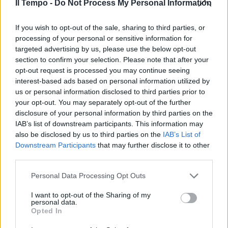
Il Tempo -
Do Not Process My Personal Information
sono soggetti, avrebbe potuto scegliere di far
prevalere il senso di responsabilità nei
If you wish to opt-out of the sale, sharing to third parties, or
confronti dei cittadini e dell'ordinamento e il
processing of your personal or sensitive information for
rispetto nei confronti della sua stessa
targeted advertising by us, please use the below opt-out
essenziale funzione". Per la presidente del
section to confirm your selection. Please note that after your
Cnf "oggi è stato solo un giorno triste,
opt-out request is processed you may continue seeing
l'ennesimo per la giustizia".
interest-based ads based on personal information utilized by
us or personal information disclosed to third parties prior to
your opt-out. You may separately opt-out of the further
disclosure of your personal information by third parties on the
IAB’s list of downstream participants. This information may
also be disclosed by us to third parties on the
IAB’s List of
Downstream Participants
that may further disclose it to other
third parties.
Personal Data Processing Opt Outs
I want to opt-out of the Sharing of my
personal data.
Opted In