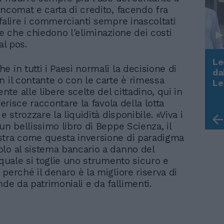
ancomat e carta di credito, facendo fra
ufalire i commercianti sempre inascoltati
te che chiedono l'eliminazione dei costi
al pos.
Le
 in tutti i Paesi normali la decisione di
da
n il contante o con le carte è rimessa
Rudy Giuliani a Come States?
Le
Trump, Meloni e la strategia
e alle libere scelte del cittadino, qui in
americana
eferisce raccontare la favola della lotta
 e strozzare la liquidità disponibile. «Viva i
un bellissimo libro di Beppe Scienza, il
tra come questa inversione di paradigma
lo al sistema bancario a danno del
 quale si toglie uno strumento sicuro e
perché il denaro è la migliore riserva di
nde da patrimoniali e da fallimenti.