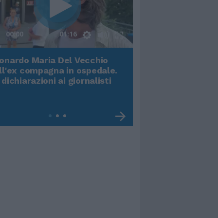
00:00
01:16
onardo Maria Del Vecchio
Terremoto, viene g
ll'ex compagna in ospedale.
video impressiona
 dichiarazioni ai giornalisti