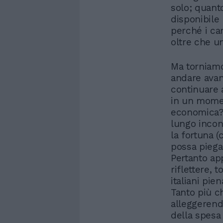
solo; quant
disponibile 
perché i car
oltre che un
Ma torniamo
andare avan
continuare 
in un momen
economica? 
lungo incon
la fortuna (
possa piegar
Pertanto ap
riflettere, 
italiani pie
Tanto più ch
alleggerend
della spesa 