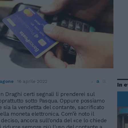
a
a
ragone
16 aprile 2022
a
In 
in Draghi certi segnali li prenderei sul
soprattutto sotto Pasqua. Oppure possiamo
 sia la vendettta del contante, sacrificato
della moneta elettronica. Com’è noto il
deciso, ancora sull'onda del «ce lo chiede
di ridurre sempre più l'uso del contante a