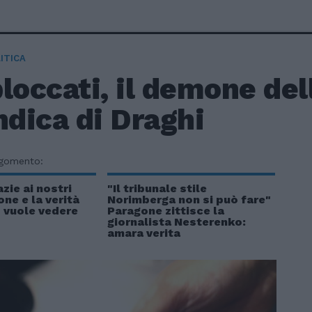
ITICA
loccati, il demone del
ndica di Draghi
rgomento:
zie ai nostri
"Il tribunale stile
one e la verità
Norimberga non si può fare"
 vuole vedere
Paragone zittisce la
giornalista Nesterenko:
amara verita