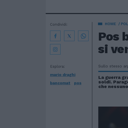
HOME
POL
Condividi:
Pos b
si ve
Sullo stesso a
Esplora:
mario draghi
La guerra gra
soldi. Parag
bancomat
pos
che nessuno