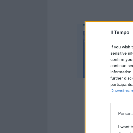
Il Tempo 
If you wish 
sensitive in
confirm you
continue se
information 
further disc
participants
Downstream 
Persona
Ieri però il
I want t