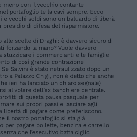
o meno con il vecchio contante
nel portafoglio te la cavi sempre. Ecco
i e vecchi soldi sono un baluardo di liberà
 presidio di difesa del risparmiatore.
 alle scelte di Draghi: è davvero sicuro di
ti forzando la mano? Vuole davvero
a stuzzicare i commercianti e le famiglie
to di così grande contrazione
Se Salvini è stato netraulizzato dopo un
tro a Palazzo Chigi, non è detto che anche
che ieri ha lanciato un chiaro segnale)
si al volere dell'ex banchiere centrale.
profitti di questa pausa pasquale per
tornare sui propri passi e lasciare agli
na libertà di pagare come preferiscono.
e il nostro portafoglio si sta già
o per pagare bollette, benzina e carrello
senza che l’esecutivo batta ciglio.