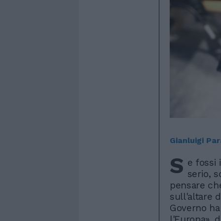
Gianluigi Pa
S
e fossi 
serio, 
pensare che
sull'altare 
Governo ha 
l'Europa», 