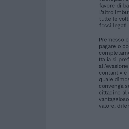
favore di b
l'altro imb
tutte le vol
fossi legati 
Premesso che
pagare o co
completament
Italia si pr
all'evasione
contanti» è 
quale dimos
convenga so
cittadino al
vantaggioso 
valore, dife