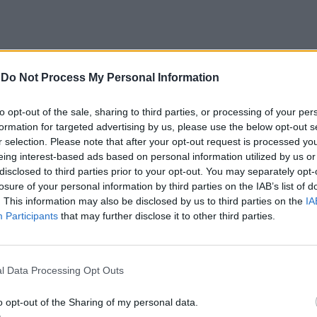
-
Do Not Process My Personal Information
"Sempre più liberticida",
Paragone infilza il
governo su evasione e
to opt-out of the sale, sharing to third parties, or processing of your per
lotta al contante
formation for targeted advertising by us, please use the below opt-out s
r selection. Please note that after your opt-out request is processed y
eing interest-based ads based on personal information utilized by us or
disclosed to third parties prior to your opt-out. You may separately opt-
losure of your personal information by third parties on the IAB’s list of
. This information may also be disclosed by us to third parties on the
IA
Participants
that may further disclose it to other third parties.
l Data Processing Opt Outs
 demone della tecnologia si è ribellato e ha
o opt-out of the Sharing of my personal data.