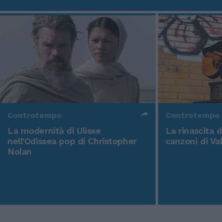
Controtempo
Controtempo
La modernità di Ulisse
La rinascita 
nell'Odissea pop di Christopher
canzoni di Va
Nolan