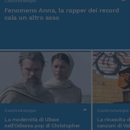
Controtempo
Fenomeno Anna, la rapper dei record
cala un altro asso
Controtempo
Controtempo
La modernità di Ulisse
La rinascita 
nell'Odissea pop di Christopher
canzoni di Va