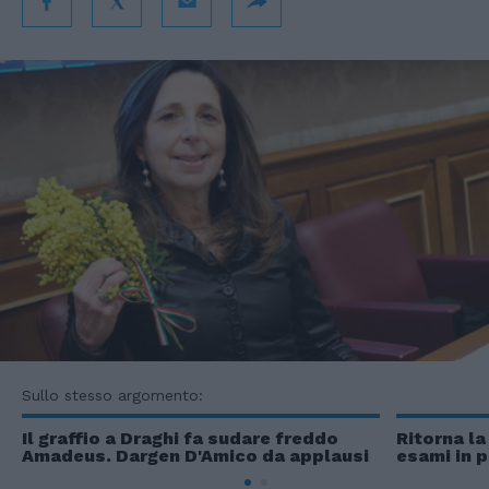
Sullo stesso argomento:
Il graffio a Draghi fa sudare freddo
Ritorna la
Amadeus. Dargen D'Amico da applausi
esami in p