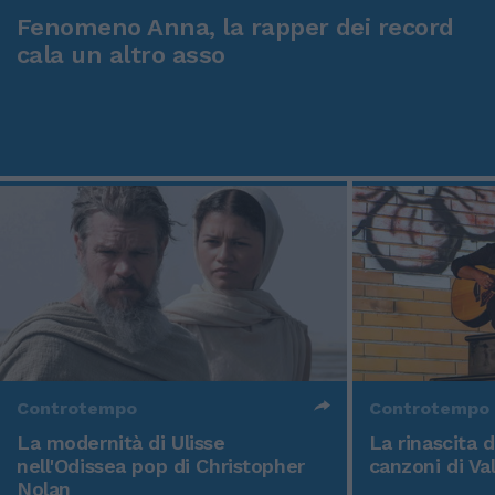
Fenomeno Anna, la rapper dei record
cala un altro asso
Controtempo
Controtempo
La modernità di Ulisse
La rinascita 
nell'Odissea pop di Christopher
canzoni di Va
Nolan