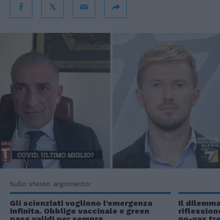
Sullo stesso argomento:
Gli scienziati vogliono l'emergenza
Il dilemma
infinita. Obbligo vaccinale e green
riflession
pass validi per sempre
no-vax t